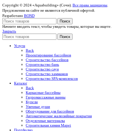
Copyright © 2024 «Aquabuilding» (Сочи).
Все права защищены
.
Предложения на сайте не являются публичной офертой.
Разработано
BOND
Поиск
Начните вводить текст, чтобы увидеть товары, которые вы ищете.
Закрыть
Поиск
Услуги
Back
Проектирование бассейнов
Строительство бассейнов
Строительство бань
Строительство саун
Строительство хаммамов
Строительство SPA-комплексов
Каталог
Back
Каркасные бассейны
Гидромассажные ванны
Купели
Уличные души
Оборудование для бассейнов
Автоматические жалюзийные покрытия
Отделочные материалы
Строительная химия Mapei
Портфолио