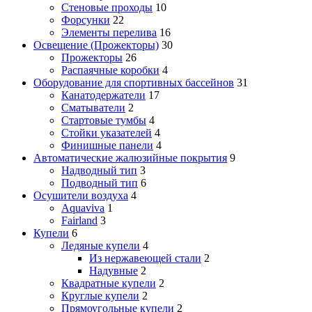
Стеновые проходы
10
Форсунки
22
Элементы перелива
16
Освещение (Прожекторы)
30
Прожекторы
26
Распаячные коробки
4
Оборудование для спортивных бассейнов
31
Канатодержатели
17
Сматыватели
2
Стартовые тумбы
4
Стойки указателей
4
Финишные панели
4
Автоматические жалюзийные покрытия
9
Надводный тип
3
Подводный тип
6
Осушители воздуха
4
Aquaviva
1
Fairland
3
Купели
6
Ледяные купели
4
Из нержавеющей стали
2
Надувные
2
Квадратные купели
2
Круглые купели
2
Прямоугольные купели
2