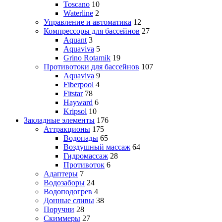
Toscano
10
Waterline
2
Управление и автоматика
12
Компрессоры для бассейнов
27
Aquant
3
Aquaviva
5
Grino Rotamik
19
Противотоки для бассейнов
107
Aquaviva
9
Fiberpool
4
Fitstar
78
Hayward
6
Kripsol
10
Закладные элементы
176
Аттракционы
175
Водопады
65
Воздушный массаж
64
Гидромассаж
28
Противоток
6
Адаптеры
7
Водозаборы
24
Водоподогрев
4
Донные сливы
38
Поручни
28
Скиммеры
27