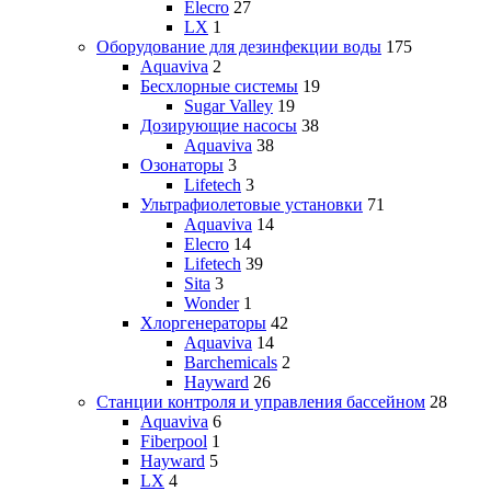
Elecro
27
LX
1
Оборудование для дезинфекции воды
175
Aquaviva
2
Бесхлорные системы
19
Sugar Valley
19
Дозирующие насосы
38
Aquaviva
38
Озонаторы
3
Lifetech
3
Ультрафиолетовые установки
71
Aquaviva
14
Elecro
14
Lifetech
39
Sita
3
Wonder
1
Хлоргенераторы
42
Aquaviva
14
Barchemicals
2
Hayward
26
Станции контроля и управления бассейном
28
Aquaviva
6
Fiberpool
1
Hayward
5
LX
4