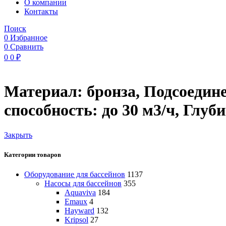
O компании
Контакты
Поиск
0
Избранное
0
Сравнить
0
0
₽
Материал: бронза, Подсоедине
способность: до 30 м3/ч, Глуб
Закрыть
Категории товаров
Оборудование для бассейнов
1137
Насосы для бассейнов
355
Aquaviva
184
Emaux
4
Hayward
132
Kripsol
27