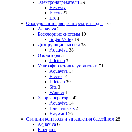
Электронагреватели
29
Bestway
1
Elecro
27
LX
1
Оборудование для дезинфекции воды
175
Aquaviva
2
Бесхлорные системы
19
Sugar Valley
19
Дозирующие насосы
38
Aquaviva
38
Озонаторы
3
Lifetech
3
Ультрафиолетовые установки
71
Aquaviva
14
Elecro
14
Lifetech
39
Sita
3
Wonder
1
Хлоргенераторы
42
Aquaviva
14
Barchemicals
2
Hayward
26
Станции контроля и управления бассейном
28
Aquaviva
6
Fiberpool
1