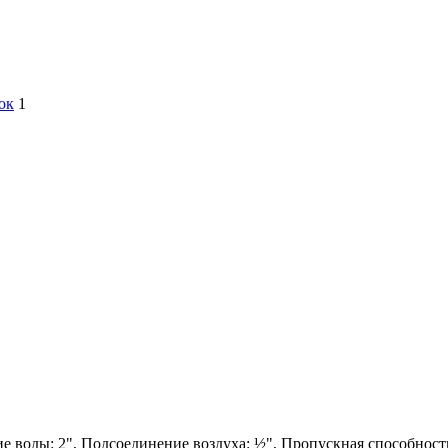
ок
1
е воды: 2", Подсоединение воздуха: ½", Пропускная способность