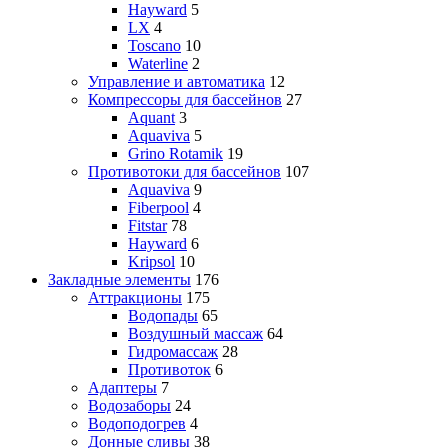
Hayward
5
LX
4
Toscano
10
Waterline
2
Управление и автоматика
12
Компрессоры для бассейнов
27
Aquant
3
Aquaviva
5
Grino Rotamik
19
Противотоки для бассейнов
107
Aquaviva
9
Fiberpool
4
Fitstar
78
Hayward
6
Kripsol
10
Закладные элементы
176
Аттракционы
175
Водопады
65
Воздушный массаж
64
Гидромассаж
28
Противоток
6
Адаптеры
7
Водозаборы
24
Водоподогрев
4
Донные сливы
38