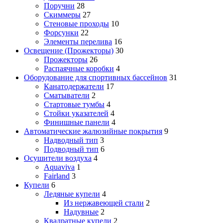
Поручни
28
Скиммеры
27
Стеновые проходы
10
Форсунки
22
Элементы перелива
16
Освещение (Прожекторы)
30
Прожекторы
26
Распаячные коробки
4
Оборудование для спортивных бассейнов
31
Канатодержатели
17
Сматыватели
2
Стартовые тумбы
4
Стойки указателей
4
Финишные панели
4
Автоматические жалюзийные покрытия
9
Надводный тип
3
Подводный тип
6
Осушители воздуха
4
Aquaviva
1
Fairland
3
Купели
6
Ледяные купели
4
Из нержавеющей стали
2
Надувные
2
Квадратные купели
2