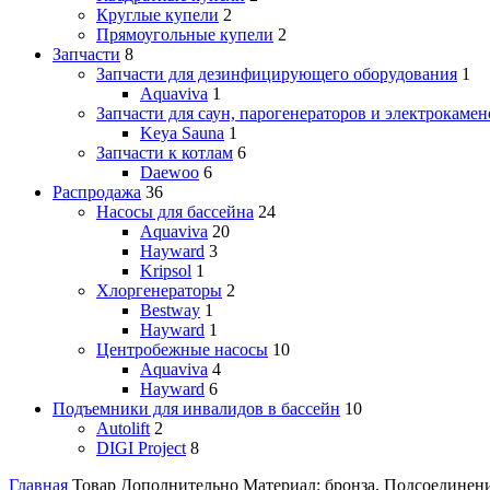
Круглые купели
2
Прямоугольные купели
2
Запчасти
8
Запчасти для дезинфицирующего оборудования
1
Aquaviva
1
Запчасти для саун, парогенераторов и электрокамен
Keya Sauna
1
Запчасти к котлам
6
Daewoo
6
Распродажа
36
Насосы для бассейна
24
Aquaviva
20
Hayward
3
Kripsol
1
Хлоргенераторы
2
Bestway
1
Hayward
1
Центробежные насосы
10
Aquaviva
4
Hayward
6
Подъемники для инвалидов в бассейн
10
Autolift
2
DIGI Project
8
Главная
Товар Дополнительно
Материал: бронза, Подсоединени