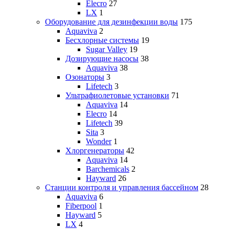
Elecro
27
LX
1
Оборудование для дезинфекции воды
175
Aquaviva
2
Бесхлорные системы
19
Sugar Valley
19
Дозирующие насосы
38
Aquaviva
38
Озонаторы
3
Lifetech
3
Ультрафиолетовые установки
71
Aquaviva
14
Elecro
14
Lifetech
39
Sita
3
Wonder
1
Хлоргенераторы
42
Aquaviva
14
Barchemicals
2
Hayward
26
Станции контроля и управления бассейном
28
Aquaviva
6
Fiberpool
1
Hayward
5
LX
4