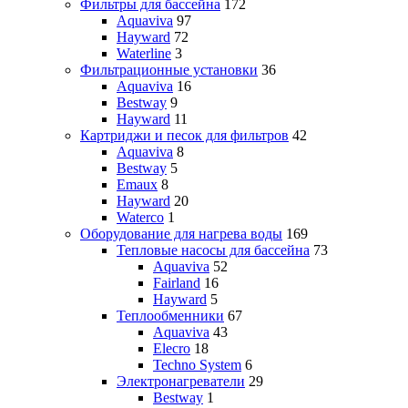
Фильтры для бассейна
172
Aquaviva
97
Hayward
72
Waterline
3
Фильтрационные установки
36
Aquaviva
16
Bestway
9
Hayward
11
Картриджи и песок для фильтров
42
Aquaviva
8
Bestway
5
Emaux
8
Hayward
20
Waterco
1
Оборудование для нагрева воды
169
Тепловые насосы для бассейна
73
Aquaviva
52
Fairland
16
Hayward
5
Теплообменники
67
Aquaviva
43
Elecro
18
Techno System
6
Электронагреватели
29
Bestway
1