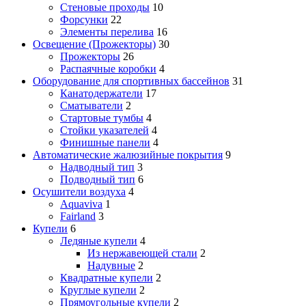
Стеновые проходы
10
Форсунки
22
Элементы перелива
16
Освещение (Прожекторы)
30
Прожекторы
26
Распаячные коробки
4
Оборудование для спортивных бассейнов
31
Канатодержатели
17
Сматыватели
2
Стартовые тумбы
4
Стойки указателей
4
Финишные панели
4
Автоматические жалюзийные покрытия
9
Надводный тип
3
Подводный тип
6
Осушители воздуха
4
Aquaviva
1
Fairland
3
Купели
6
Ледяные купели
4
Из нержавеющей стали
2
Надувные
2
Квадратные купели
2
Круглые купели
2
Прямоугольные купели
2