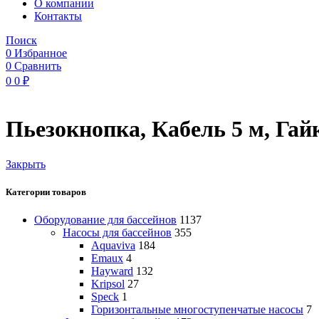
O компании
Контакты
Поиск
0
Избранное
0
Сравнить
0
0
₽
Пьезокнопка, Кабель 5 м, Гай
Закрыть
Категории товаров
Оборудование для бассейнов
1137
Насосы для бассейнов
355
Aquaviva
184
Emaux
4
Hayward
132
Kripsol
27
Speck
1
Горизонтальные многоступенчатые насосы
7