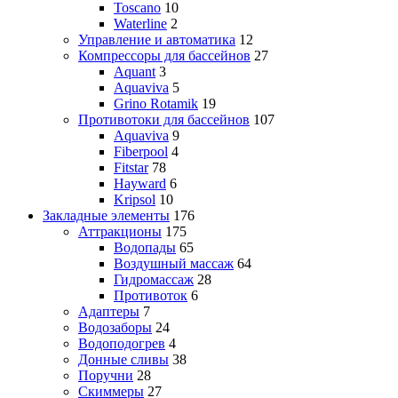
Toscano
10
Waterline
2
Управление и автоматика
12
Компрессоры для бассейнов
27
Aquant
3
Aquaviva
5
Grino Rotamik
19
Противотоки для бассейнов
107
Aquaviva
9
Fiberpool
4
Fitstar
78
Hayward
6
Kripsol
10
Закладные элементы
176
Аттракционы
175
Водопады
65
Воздушный массаж
64
Гидромассаж
28
Противоток
6
Адаптеры
7
Водозаборы
24
Водоподогрев
4
Донные сливы
38
Поручни
28
Скиммеры
27