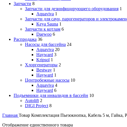
Запчасти
8
Запчасти для дезинфицирующего оборудования
1
Aquaviva
1
Запчасти для саун, парогенераторов и электрокамен
Keya Sauna
1
Запчасти к котлам
6
Daewoo
6
Распродажа
36
Насосы для бассейна
24
Aquaviva
20
Hayward
3
Kripsol
1
Хлоргенераторы
2
Bestway
1
Hayward
1
Центробежные насосы
10
Aquaviva
4
Hayward
6
Подъемники для инвалидов в бассейн
10
Autolift
2
DIGI Project
8
Главная
Товар Комплектация
Пьезокнопка, Кабель 5 м, Гайка, 
Отображение единственного товара