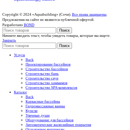
Copyright © 2024 «Aquabuilding» (Сочи).
Все права защищены
.
Предложения на сайте не являются публичной офертой.
Разработано
BOND
Поиск
Начните вводить текст, чтобы увидеть товары, которые вы ищете.
Закрыть
Поиск
Услуги
Back
Проектирование бассейнов
Строительство бассейнов
Строительство бань
Строительство саун
Строительство хаммамов
Строительство SPA-комплексов
Каталог
Back
Каркасные бассейны
Гидромассажные ванны
Купели
Уличные души
Оборудование для бассейнов
Автоматические жалюзийные покрытия
Отделочные материалы