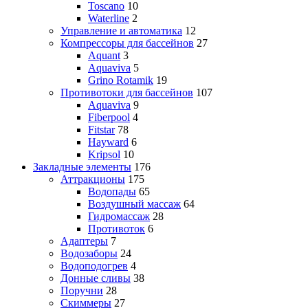
Toscano
10
Waterline
2
Управление и автоматика
12
Компрессоры для бассейнов
27
Aquant
3
Aquaviva
5
Grino Rotamik
19
Противотоки для бассейнов
107
Aquaviva
9
Fiberpool
4
Fitstar
78
Hayward
6
Kripsol
10
Закладные элементы
176
Аттракционы
175
Водопады
65
Воздушный массаж
64
Гидромассаж
28
Противоток
6
Адаптеры
7
Водозаборы
24
Водоподогрев
4
Донные сливы
38
Поручни
28
Скиммеры
27