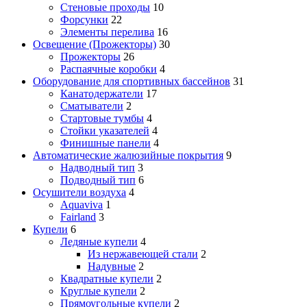
Стеновые проходы
10
Форсунки
22
Элементы перелива
16
Освещение (Прожекторы)
30
Прожекторы
26
Распаячные коробки
4
Оборудование для спортивных бассейнов
31
Канатодержатели
17
Сматыватели
2
Стартовые тумбы
4
Стойки указателей
4
Финишные панели
4
Автоматические жалюзийные покрытия
9
Надводный тип
3
Подводный тип
6
Осушители воздуха
4
Aquaviva
1
Fairland
3
Купели
6
Ледяные купели
4
Из нержавеющей стали
2
Надувные
2
Квадратные купели
2
Круглые купели
2
Прямоугольные купели
2