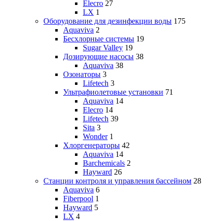
Elecro
27
LX
1
Оборудование для дезинфекции воды
175
Aquaviva
2
Бесхлорные системы
19
Sugar Valley
19
Дозирующие насосы
38
Aquaviva
38
Озонаторы
3
Lifetech
3
Ультрафиолетовые установки
71
Aquaviva
14
Elecro
14
Lifetech
39
Sita
3
Wonder
1
Хлоргенераторы
42
Aquaviva
14
Barchemicals
2
Hayward
26
Станции контроля и управления бассейном
28
Aquaviva
6
Fiberpool
1
Hayward
5
LX
4