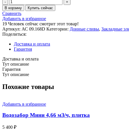
Количество
товара
В корзину
Купить сейчас
Донный
Сравнить
слив
Добавить в избранное
2"
19
Человек сейчас смотрит этот товар!
D154
Артикул:
АС 09.168D
Категории:
Донные сливы
,
Закладные эл
с
Поделиться:
нижн.
подключением,
Доставка и оплата
плитка
Гарантия
Доставка и оплата
Тут описание
Гарантия
Тут описание
Похожие товары
Добавить в избранное
Водозабор Мини 4,66 мЗ/ч, плитка
5 400
₽