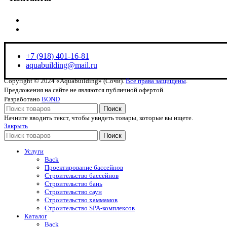
+7 (918) 401-16-81
aquabuilding@mail.ru
+7 (918) 401-16-81
aquabuilding@mail.ru
Copyright © 2024 «Aquabuilding» (Сочи).
Все права защищены
.
Предложения на сайте не являются публичной офертой.
Разработано
BOND
Поиск
Начните вводить текст, чтобы увидеть товары, которые вы ищете.
Закрыть
Поиск
Услуги
Back
Проектирование бассейнов
Строительство бассейнов
Строительство бань
Строительство саун
Строительство хаммамов
Строительство SPA-комплексов
Каталог
Back