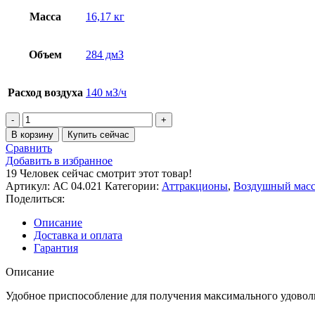
Масса
16,17 кг
Объем
284 дмЗ
Расход воздуха
140 мЗ/ч
Количество
товара
В корзину
Купить сейчас
Лежак
Сравнить
воздушного
Добавить в избранное
массажа
19
Человек сейчас смотрит этот товар!
двойной,
Артикул:
АС 04.021
Категории:
Аттракционы
,
Воздушный мас
плитка
Поделиться:
Описание
Доставка и оплата
Гарантия
Описание
Удобное приспособление для получения максимального удовол