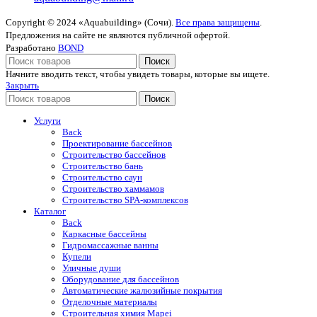
Copyright © 2024 «Aquabuilding» (Сочи).
Все права защищены
.
Предложения на сайте не являются публичной офертой.
Разработано
BOND
Поиск
Начните вводить текст, чтобы увидеть товары, которые вы ищете.
Закрыть
Поиск
Услуги
Back
Проектирование бассейнов
Строительство бассейнов
Строительство бань
Строительство саун
Строительство хаммамов
Строительство SPA-комплексов
Каталог
Back
Каркасные бассейны
Гидромассажные ванны
Купели
Уличные души
Оборудование для бассейнов
Автоматические жалюзийные покрытия
Отделочные материалы
Строительная химия Mapei