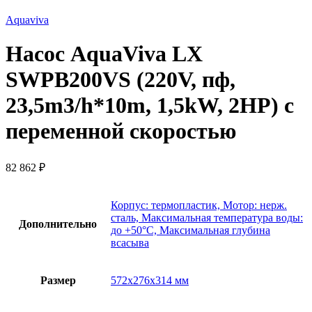
Aquaviva
Насос AquaViva LX
SWPB200VS (220V, пф,
23,5m3/h*10m, 1,5kW, 2HP) с
переменной скоростью
82 862
₽
Корпус: термопластик, Мотор: нерж.
сталь, Максимальная температура воды:
Дополнительно
до +50°C, Максимальная глубина
всасыва
Размер
572х276х314 мм