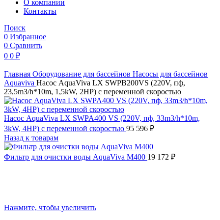
O компании
Контакты
Поиск
0
Избранное
0
Сравнить
0
0
₽
Главная
Оборудование для бассейнов
Насосы для бассейнов
Aquaviva
Насос AquaViva LX SWPB200VS (220V, пф,
23,5m3/h*10m, 1,5kW, 2HP) с переменной скоростью
Насос AquaViva LX SWPA400 VS (220V, пф, 33m3/h*10m,
3kW, 4HP) с переменной скоростью
95 596
₽
Назад к товарам
Фильтр для очистки воды AquaViva M400
19 172
₽
Нажмите, чтобы увеличить