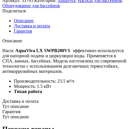
Артикул:
33795
Категории:
Aquaviva
,
Насосы для бассейнов
,
(220V,
Оборудование для бассейнов
пф,
Поделиться:
23,5m3/h*10m,
1,5kW,
Описание
2HP)
Доставка и оплата
с
Гарантия
переменной
скоростью
Описание
Насос
AquaViva LX SWPB200VS
эффективно используется
для напорной подачи и циркуляции воды. Применяется в
СПА, ваннах, бассейнах. Модель изготовлена по современной
технологии с использованием долговечных термостойких,
антикоррозийных материалов.
Производительность: 23.5 м³/ч
Мощность: 1.5 кВт
Тихая работа
Доставка и оплата
Тут описание
Гарантия
Тут описание
Похожие товары