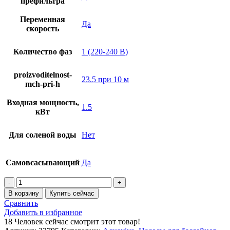
префильтра
Переменная
Да
скорость
Количество фаз
1 (220-240 В)
proizvoditelnost-
23.5 при 10 м
mch-pri-h
Входная мощность,
1.5
кВт
Для соленой воды
Нет
Самовсасывающий
Да
Количество
товара
В корзину
Купить сейчас
Насос
Сравнить
AquaViva
Добавить в избранное
LX
18
Человек сейчас смотрит этот товар!
SWPB200VS