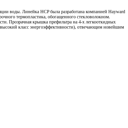
яции воды. Линейка HCP была разработана компанией Hayward
рочного термопластика, обогащенного стекловолокном.
сти. Прозрачная крышка префильтра на 4-х легкооткидных
рхвысокий класс энергоэффективности), отвечающим новейшим