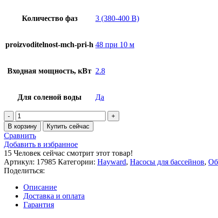
Количество фаз
3 (380-400 В)
proizvoditelnost-mch-pri-h
48 при 10 м
Входная мощность, кВт
2.8
Для соленой воды
Да
Количество
товара
В корзину
Купить сейчас
Насос
Сравнить
Hayward
Добавить в избранное
HCP38303E
15
Человек сейчас смотрит этот товар!
KAP300
Артикул:
17985
Категории:
Hayward
,
Насосы для бассейнов
,
Об
T1
Поделиться:
IE3
(380В,
Описание
48
Доставка и оплата
м3/
Гарантия
ч,