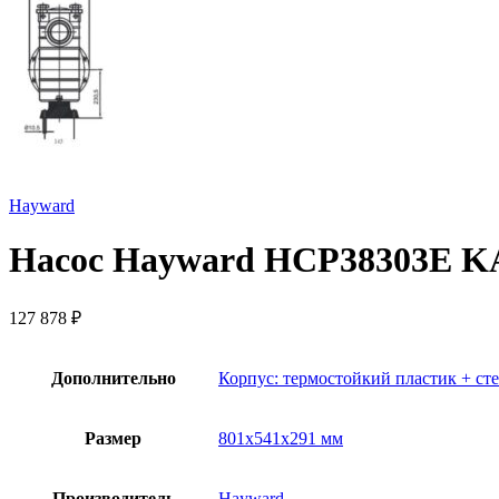
Hayward
Насос Hayward HCP38303E KAP
127 878
₽
Дополнительно
Корпус: термостойкий пластик + ст
Размер
801х541х291 мм
Производитель
Hayward