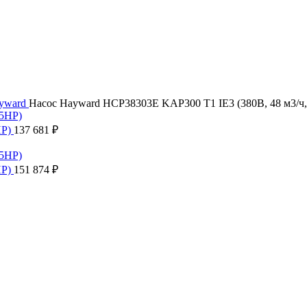
yward
Насос Hayward HCP38303E KAP300 T1 IE3 (380В, 48 м3/ч,
HP)
137 681
₽
HP)
151 874
₽