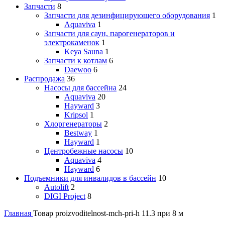
Запчасти
8
Запчасти для дезинфицирующего оборудования
1
Aquaviva
1
Запчасти для саун, парогенераторов и
электрокаменок
1
Keya Sauna
1
Запчасти к котлам
6
Daewoo
6
Распродажа
36
Насосы для бассейна
24
Aquaviva
20
Hayward
3
Kripsol
1
Хлоргенераторы
2
Bestway
1
Hayward
1
Центробежные насосы
10
Aquaviva
4
Hayward
6
Подъемники для инвалидов в бассейн
10
Autolift
2
DIGI Project
8
Главная
Товар proizvoditelnost-mch-pri-h
11.3 при 8 м