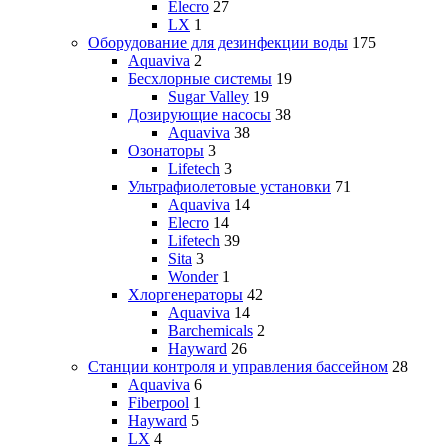
Elecro
27
LX
1
Оборудование для дезинфекции воды
175
Aquaviva
2
Бесхлорные системы
19
Sugar Valley
19
Дозирующие насосы
38
Aquaviva
38
Озонаторы
3
Lifetech
3
Ультрафиолетовые установки
71
Aquaviva
14
Elecro
14
Lifetech
39
Sita
3
Wonder
1
Хлоргенераторы
42
Aquaviva
14
Barchemicals
2
Hayward
26
Станции контроля и управления бассейном
28
Aquaviva
6
Fiberpool
1
Hayward
5
LX
4