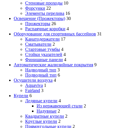
Стеновые проходы
10
Форсунки
22
Элементы перелива
16
Освещение (Прожекторы)
30
Прожекторы
26
Распаячные коробки
4
Оборудование для спортивных бассейнов
31
Канатодержатели
17
Сматыватели
2
Стартовые тумбы
4
Стойки указателей
4
Финишные панели
4
Автоматические жалюзийные покрытия
9
Надводный тип
3
Подводный тип
6
Осушители воздуха
4
Aquaviva
1
Fairland
3
Купели
6
Ледяные купели
4
Из нержавеющей стали
2
Надувные
2
Квадратные купели
2
Круглые купели
2
Прямоугольные купели
2