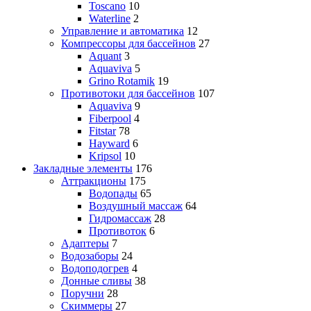
Toscano
10
Waterline
2
Управление и автоматика
12
Компрессоры для бассейнов
27
Aquant
3
Aquaviva
5
Grino Rotamik
19
Противотоки для бассейнов
107
Aquaviva
9
Fiberpool
4
Fitstar
78
Hayward
6
Kripsol
10
Закладные элементы
176
Аттракционы
175
Водопады
65
Воздушный массаж
64
Гидромассаж
28
Противоток
6
Адаптеры
7
Водозаборы
24
Водоподогрев
4
Донные сливы
38
Поручни
28
Скиммеры
27