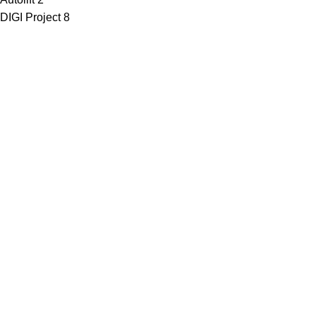
DIGI Project
8
· Клиентам
Каталог
Услуги
Информация
Каталог
Услуги
Информация
· Компания
O нас
Новости и акции
Портфолио