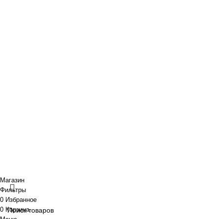
O нас
Новости и акции
Портфолио
· Контакты
+7 (918) 401-16-81
aquabuilding@mail.ru
+7 (918) 401-16-81
aquabuilding@mail.ru
Copyright © 2024 «Aquabuilding» (Сочи).
Все права защищены
.
Предложения на сайте не являются публичной офертой.
Разработано
BOND
Магазин
Фильтры
0
Избранное
0
Корзина