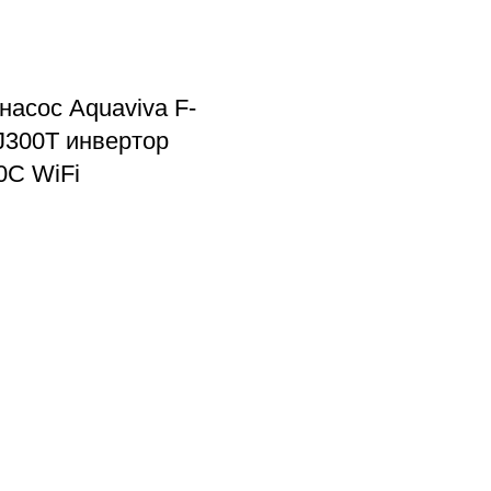
насос Aquaviva F-
J300T инвертор
0С WiFi