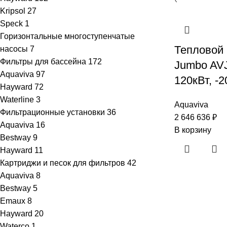
Kripsol
27
Speck
1
Горизонтальные многоступенчатые
Тепловой 
насосы
7
Фильтры для бассейна
172
Jumbo AV
Aquaviva
97
120кВт, -2
Hayward
72
Waterline
3
Aquaviva
Фильтрационные установки
36
2 646 636
₽
Aquaviva
16
В корзину
Bestway
9
Hayward
11
Картриджи и песок для фильтров
42
Aquaviva
8
Bestway
5
Emaux
8
Hayward
20
Waterco
1