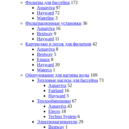
Фильтры для бассейна
172
Aquaviva
97
Hayward
72
Waterline
3
Фильтрационные установки
36
Aquaviva
16
Bestway
9
Hayward
11
Картриджи и песок для фильтров
42
Aquaviva
8
Bestway
5
Emaux
8
Hayward
20
Waterco
1
Оборудование для нагрева воды
169
Тепловые насосы для бассейна
73
Aquaviva
52
Fairland
16
Hayward
5
Теплообменники
67
Aquaviva
43
Elecro
18
Techno System
6
Электронагреватели
29
Bestway
1