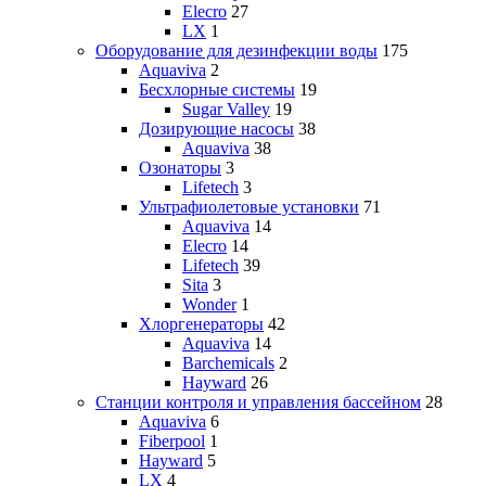
Elecro
27
LX
1
Оборудование для дезинфекции воды
175
Aquaviva
2
Бесхлорные системы
19
Sugar Valley
19
Дозирующие насосы
38
Aquaviva
38
Озонаторы
3
Lifetech
3
Ультрафиолетовые установки
71
Aquaviva
14
Elecro
14
Lifetech
39
Sita
3
Wonder
1
Хлоргенераторы
42
Aquaviva
14
Barchemicals
2
Hayward
26
Станции контроля и управления бассейном
28
Aquaviva
6
Fiberpool
1
Hayward
5
LX
4