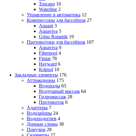
Toscano
10
Waterline
2
Управление и автоматика
12
Компрессоры для бассейнов
27
Aquant
3
Aquaviva
5
Grino Rotamik
19
Противотоки для бассейнов
107
Aquaviva
9
Fiberpool
4
Fitstar
78
Hayward
6
Kripsol
10
Закладные элементы
176
Аттракционы
175
Водопады
65
Воздушный массаж
64
Гидромассаж
28
Противоток
6
Адаптеры
7
Водозаборы
24
Водоподогрев
4
Донные сливы
38
Поручни
28
Скиммеры
27