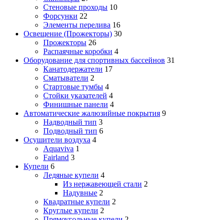
Стеновые проходы
10
Форсунки
22
Элементы перелива
16
Освещение (Прожекторы)
30
Прожекторы
26
Распаячные коробки
4
Оборудование для спортивных бассейнов
31
Канатодержатели
17
Сматыватели
2
Стартовые тумбы
4
Стойки указателей
4
Финишные панели
4
Автоматические жалюзийные покрытия
9
Надводный тип
3
Подводный тип
6
Осушители воздуха
4
Aquaviva
1
Fairland
3
Купели
6
Ледяные купели
4
Из нержавеющей стали
2
Надувные
2
Квадратные купели
2
Круглые купели
2
Прямоугольные купели
2