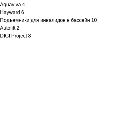
Aquaviva
4
Hayward
6
Подъемники для инвалидов в бассейн
10
Autolift
2
DIGI Project
8
· Клиентам
Каталог
Услуги
Информация
Каталог
Услуги
Информация
· Компания