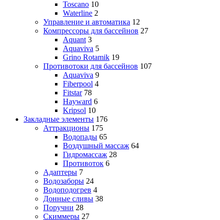
Toscano
10
Waterline
2
Управление и автоматика
12
Компрессоры для бассейнов
27
Aquant
3
Aquaviva
5
Grino Rotamik
19
Противотоки для бассейнов
107
Aquaviva
9
Fiberpool
4
Fitstar
78
Hayward
6
Kripsol
10
Закладные элементы
176
Аттракционы
175
Водопады
65
Воздушный массаж
64
Гидромассаж
28
Противоток
6
Адаптеры
7
Водозаборы
24
Водоподогрев
4
Донные сливы
38
Поручни
28
Скиммеры
27