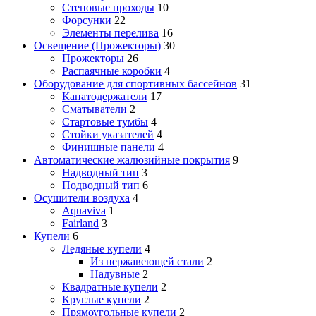
Стеновые проходы
10
Форсунки
22
Элементы перелива
16
Освещение (Прожекторы)
30
Прожекторы
26
Распаячные коробки
4
Оборудование для спортивных бассейнов
31
Канатодержатели
17
Сматыватели
2
Стартовые тумбы
4
Стойки указателей
4
Финишные панели
4
Автоматические жалюзийные покрытия
9
Надводный тип
3
Подводный тип
6
Осушители воздуха
4
Aquaviva
1
Fairland
3
Купели
6
Ледяные купели
4
Из нержавеющей стали
2
Надувные
2
Квадратные купели
2
Круглые купели
2
Прямоугольные купели
2