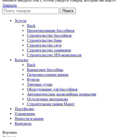
Начните вводить текст, чтобы увидеть товары, которые вы ищете.
Закрыть
Поиск
Услуги
Back
Проектирование бассейнов
Строительство бассейнов
Строительство бань
Строительство саун
Строительство хаммамов
Строительство SPA-комплексов
Каталог
Back
Каркасные бассейны
Гидромассажные ванны
Купели
Уличные души
Оборудование для бассейнов
Автоматические жалюзийные покрытия
Отделочные материалы
Строительная химия Mapei
Портфолио
O компании
Новости и акции
Контакты
Корзина