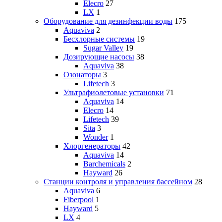
Elecro
27
LX
1
Оборудование для дезинфекции воды
175
Aquaviva
2
Бесхлорные системы
19
Sugar Valley
19
Дозирующие насосы
38
Aquaviva
38
Озонаторы
3
Lifetech
3
Ультрафиолетовые установки
71
Aquaviva
14
Elecro
14
Lifetech
39
Sita
3
Wonder
1
Хлоргенераторы
42
Aquaviva
14
Barchemicals
2
Hayward
26
Станции контроля и управления бассейном
28
Aquaviva
6
Fiberpool
1
Hayward
5
LX
4