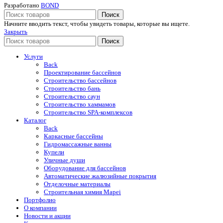
Разработано
BOND
Поиск
Начните вводить текст, чтобы увидеть товары, которые вы ищете.
Закрыть
Поиск
Услуги
Back
Проектирование бассейнов
Строительство бассейнов
Строительство бань
Строительство саун
Строительство хаммамов
Строительство SPA-комплексов
Каталог
Back
Каркасные бассейны
Гидромассажные ванны
Купели
Уличные души
Оборудование для бассейнов
Автоматические жалюзийные покрытия
Отделочные материалы
Строительная химия Mapei
Портфолио
O компании
Новости и акции