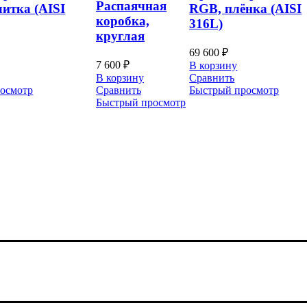
Распаячная
литка (AISI
RGB, плёнка (AISI
коробка,
316L)
круглая
69 600
₽
7 600
₽
В корзину
В корзину
Сравнить
осмотр
Сравнить
Быстрый просмотр
Быстрый просмотр