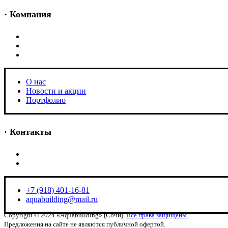
· Компания
O нас
Новости и акции
Портфолио
O нас
Новости и акции
Портфолио
· Контакты
+7 (918) 401-16-81
aquabuilding@mail.ru
+7 (918) 401-16-81
aquabuilding@mail.ru
Copyright © 2024 «Aquabuilding» (Сочи).
Все права защищены
.
Предложения на сайте не являются публичной офертой.