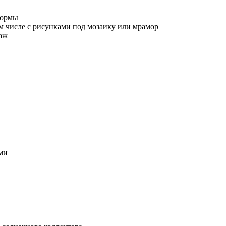
формы
м числе с рисунками под мозаику или мрамор
аж
ми