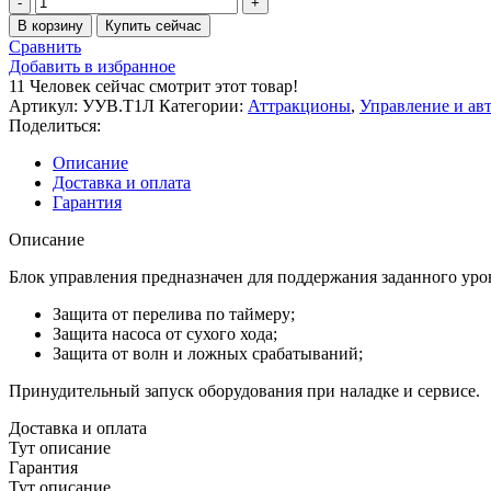
товара
В корзину
Купить сейчас
Блок
Сравнить
управления
Добавить в избранное
уровнем
11
Человек сейчас смотрит этот товар!
воды
Артикул:
УУВ.Т1Л
Категории:
Аттракционы
,
Управление и ав
Тритон-1Л
Поделиться:
Описание
Доставка и оплата
Гарантия
Описание
Блок управления предназначен для поддержания заданного уро
Защита от перелива по таймеру;
Защита насоса от сухого хода;
Защита от волн и ложных срабатываний;
Принудительный запуск оборудования при наладке и сервисе.
Доставка и оплата
Тут описание
Гарантия
Тут описание