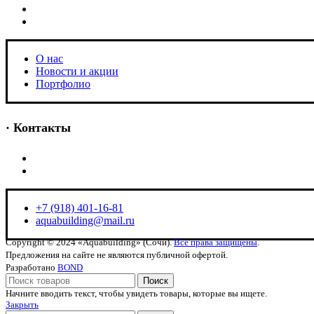
Новости и акции
Портфолио
O нас
Новости и акции
Портфолио
· Контакты
+7 (918) 401-16-81
aquabuilding@mail.ru
+7 (918) 401-16-81
aquabuilding@mail.ru
Copyright © 2024 «Aquabuilding» (Сочи).
Все права защищены
.
Предложения на сайте не являются публичной офертой.
Разработано
BOND
Поиск
Начните вводить текст, чтобы увидеть товары, которые вы ищете.
Закрыть