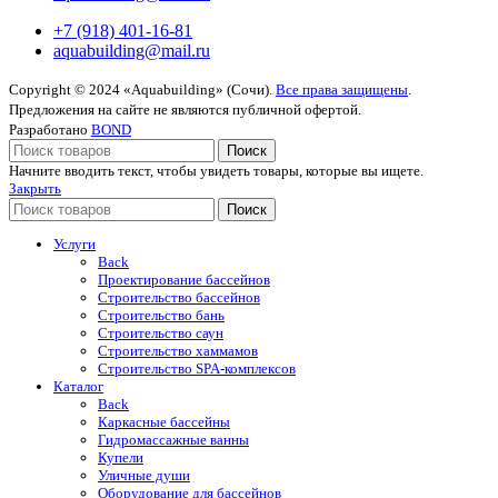
+7 (918) 401-16-81
aquabuilding@mail.ru
Copyright © 2024 «Aquabuilding» (Сочи).
Все права защищены
.
Предложения на сайте не являются публичной офертой.
Разработано
BOND
Поиск
Начните вводить текст, чтобы увидеть товары, которые вы ищете.
Закрыть
Поиск
Услуги
Back
Проектирование бассейнов
Строительство бассейнов
Строительство бань
Строительство саун
Строительство хаммамов
Строительство SPA-комплексов
Каталог
Back
Каркасные бассейны
Гидромассажные ванны
Купели
Уличные души
Оборудование для бассейнов