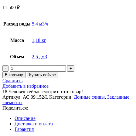
11 500
₽
Расход воды
5,4 мЗ/ч
Масса
1,18 кг
Объем
2,5 дмЗ
Количество
товара
В корзину
Купить сейчас
Донный
Сравнить
слив
Добавить в избранное
2"
18
Человек сейчас смотрит этот товар!
150х150,
Артикул:
АС 09.152/L
Категории:
Донные сливы
,
Закладные
плитка
элементы
(AISI
Поделиться:
316L)
Описание
Доставка и оплата
Гарантия