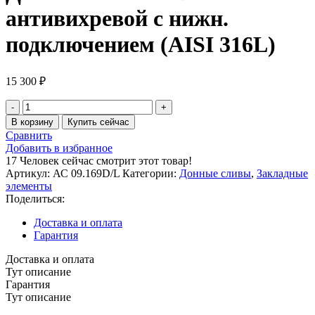
антивихревой с нижн.
подключением (AISI 316L)
15 300
₽
Количество
товара
В корзину
Купить сейчас
Донный
Сравнить
слив
Добавить в избранное
2"
17
Человек сейчас смотрит этот товар!
D154
Артикул:
АС 09.169D/L
Категории:
Донные сливы
,
Закладные
антивихревой
элементы
с
Поделиться:
нижн.
подключением
Доставка и оплата
(AISI
Гарантия
316L)
Доставка и оплата
Тут описание
Гарантия
Тут описание