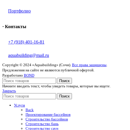
Портфолио
· Контакты
+7 (918) 401-16-81
aquabuilding@mail.ru
Copyright © 2024 «Aquabuilding» (Сочи).
Все права защищены
.
Предложения на сайте не являются публичной офертой.
Разработано
BOND
Поиск
Начните вводить текст, чтобы увидеть товары, которые вы ищете.
Закрыть
Поиск
Услуги
Back
Проектирование бассейнов
Строительство бассейнов
Строительство бань
Строительство саун