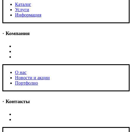
Каталог
Услуги
Информация
· Компания
O нас
Новости и акции
Портфолио
O нас
Новости и акции
Портфолио
· Контакты
+7 (918) 401-16-81
aquabuilding@mail.ru