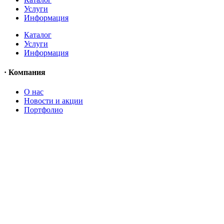
Услуги
Информация
Каталог
Услуги
Информация
· Компания
O нас
Новости и акции
Портфолио
O нас
Новости и акции
Портфолио
· Контакты
+7 (918) 401-16-81
aquabuilding@mail.ru
+7 (918) 401-16-81
aquabuilding@mail.ru