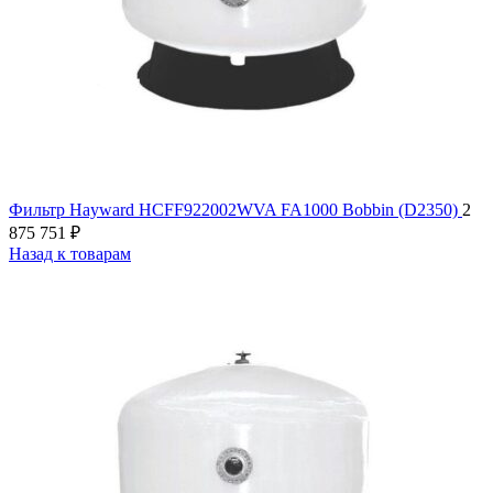
Фильтр Hayward HCFF922002WVA FA1000 Bobbin (D2350)
2
875 751
₽
Назад к товарам