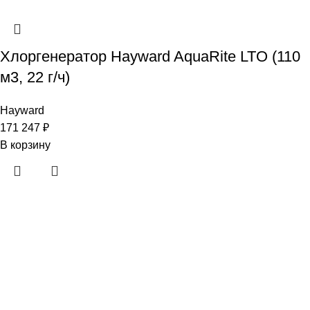
Хлоргенератор Hayward AquaRite LTO (110
м3, 22 г/ч)
Hayward
171 247
₽
В корзину
· Клиентам
Каталог
Услуги
Информация
Каталог