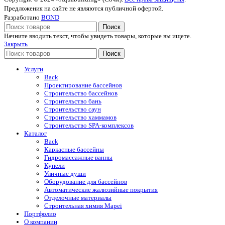
Предложения на сайте не являются публичной офертой.
Разработано
BOND
Поиск
Начните вводить текст, чтобы увидеть товары, которые вы ищете.
Закрыть
Поиск
Услуги
Back
Проектирование бассейнов
Строительство бассейнов
Строительство бань
Строительство саун
Строительство хаммамов
Строительство SPA-комплексов
Каталог
Back
Каркасные бассейны
Гидромассажные ванны
Купели
Уличные души
Оборудование для бассейнов
Автоматические жалюзийные покрытия
Отделочные материалы
Строительная химия Mapei
Портфолио
O компании