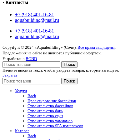
· Контакты
+7 (918) 401-16-81
aquabuilding@mail.ru
+7 (918) 401-16-81
aquabuilding@mail.ru
Copyright © 2024 «Aquabuilding» (Сочи).
Все права защищены
.
Предложения на сайте не являются публичной офертой.
Разработано
BOND
Поиск
Начните вводить текст, чтобы увидеть товары, которые вы ищете.
Закрыть
Поиск
Услуги
Back
Проектирование бассейнов
Строительство бассейнов
Строительство бань
Строительство саун
Строительство хаммамов
Строительство SPA-комплексов
Каталог
Back