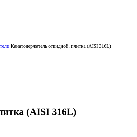
атели
Канатодержатель откидной, плитка (AISI 316L)
итка (AISI 316L)