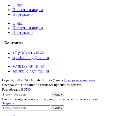
O нас
Новости и акции
Портфолио
O нас
Новости и акции
Портфолио
· Контакты
+7 (918) 401-16-81
aquabuilding@mail.ru
+7 (918) 401-16-81
aquabuilding@mail.ru
Copyright © 2024 «Aquabuilding» (Сочи).
Все права защищены
.
Предложения на сайте не являются публичной офертой.
Разработано
BOND
Поиск
Начните вводить текст, чтобы увидеть товары, которые вы ищете.
Закрыть
Поиск