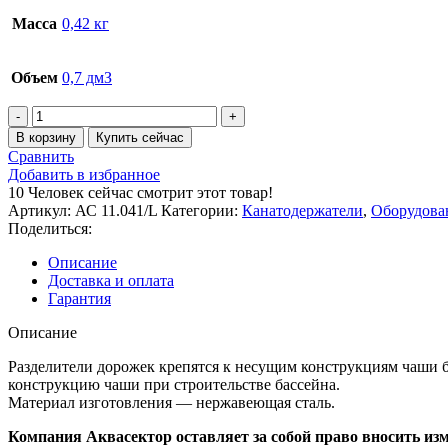
Масса
0,42 кг
Объем
0,7 дмЗ
Количество
товара
В корзину
Купить сейчас
Канатодержатель
Сравнить
откидной,
Добавить в избранное
плитка
10
Человек сейчас смотрит этот товар!
(AISI
Артикул:
АС 11.041/L
Категории:
Канатодержатели
,
Оборудова
316L)
Поделиться:
Описание
Доставка и оплата
Гарантия
Описание
Разделители дорожек крепятся к несущим конструкциям чаши 
конструкцию чаши при строительстве бассейна.
Материал изготовления — нержавеющая сталь.
Компания Аквасектор оставляет за собой право вносить из