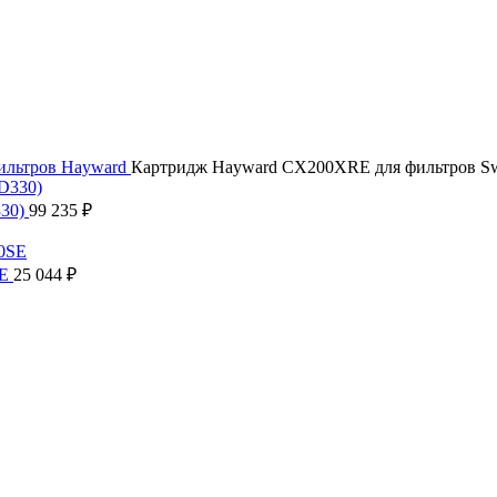
фильтров
Hayward
Картридж Hayward CX200XRE для фильтров Sw
330)
99 235
₽
SE
25 044
₽