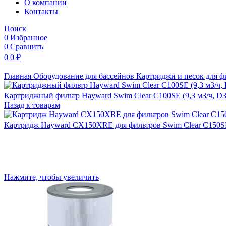
O компании
Контакты
Поиск
0
Избранное
0
Сравнить
0
0
₽
Главная
Оборудование для бассейнов
Картриджи и песок для 
Картриджный фильтр Hayward Swim Clear C100SE (9,3 м3/ч, D
Назад к товарам
Картридж Hayward CX150XRE для фильтров Swim Clear C150
Нажмите, чтобы увеличить