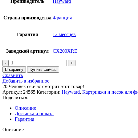
Производитель
Hayward
Страна производства
Франция
Гарантия
12 месяцев
Заводской артикул
CX200XRE
Количество
товара
В корзину
Купить сейчас
Картридж
Сравнить
Hayward
Добавить в избранное
CX200XRE
20
Человек сейчас смотрит этот товар!
для
Артикул:
24565
Категории:
Hayward
,
Картриджи и песок для ф
фильтров
Поделиться:
Swim
Clear
Описание
C200SE
Доставка и оплата
Гарантия
Описание