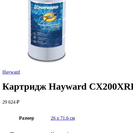
Hayward
Картридж Hayward CX200XRE 
29 624
₽
Размер
26 х 71.6 см