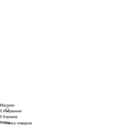
Новости и акции
Портфолио
O нас
Новости и акции
Портфолио
· Контакты
+7 (918) 401-16-81
aquabuilding@mail.ru
+7 (918) 401-16-81
aquabuilding@mail.ru
Copyright © 2024 «Aquabuilding» (Сочи).
Все права защищены
.
Предложения на сайте не являются публичной офертой.
Разработано
BOND
Магазин
0
Избранное
0
Корзина
Меню