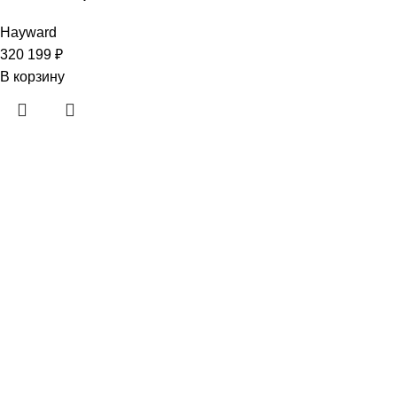
Hayward
320 199
₽
В корзину
· Клиентам
Каталог
Услуги
Информация
Каталог
Услуги
Информация
· Компания
O нас