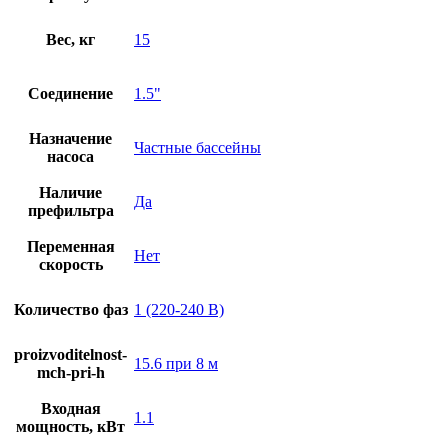
Вес, кг
15
Соединение
1.5"
Назначение
Частные бассейны
насоса
Наличие
Да
префильтра
Переменная
Нет
скорость
Количество фаз
1 (220-240 В)
proizvoditelnost-
15.6 при 8 м
mch-pri-h
Входная
1.1
мощность, кВт