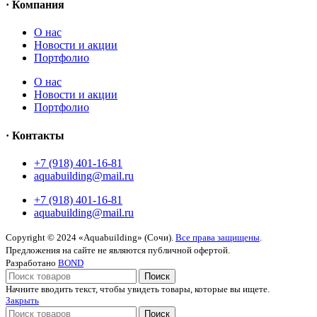
· Компания
O нас
Новости и акции
Портфолио
O нас
Новости и акции
Портфолио
· Контакты
+7 (918) 401-16-81
aquabuilding@mail.ru
+7 (918) 401-16-81
aquabuilding@mail.ru
Copyright © 2024 «Aquabuilding» (Сочи).
Все права защищены
.
Предложения на сайте не являются публичной офертой.
Разработано
BOND
Поиск
Начните вводить текст, чтобы увидеть товары, которые вы ищете.
Закрыть
Поиск