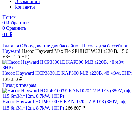
O компании
Контакты
Поиск
0
Избранное
0
Сравнить
0
0
₽
Главная
Оборудование для бассейнов
Насосы для бассейнов
Hayward
Насос Hayward Max Flo SP1816HW221 (220 В, 15.6
м3/ч, 1.5 HP)
Насос Hayward HCP38301E KAP300 M.B (220В, 48 м3/ч, 3HP)
129 352
₽
Назад к товарам
Насос Hayward HCP401003E KAN1020 T2.B IE3 (380V, пф,
115,6m3/h*12m, 8,7kW, 10HP)
266 607
₽