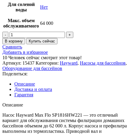
Для соленой
Нет
воды
Макс. объем
64 000
обслуживаемого
Количество
товара
В корзину
Купить сейчас
Насос
Сравнить
Hayward
Добавить в избранное
Max
10
Человек сейчас смотрит этот товар!
Flo
Артикул:
15437
Категории:
Hayward
,
Насосы для бассейнов
,
SP1816HW221
Оборудование для бассейнов
(220
Поделиться:
В,
15.6
Описание
м3/
Доставка и оплата
ч,
Гарантия
1.5
HP)
Описание
Насос Hayward Max Flo SP1816HW221 — это отличный
вариант для обслуживания системы фильтрации домашних
бассейнов объемом до 62 000 л. Корпус насоса и префильтра
выполнены из термопластика. Приводной вал и