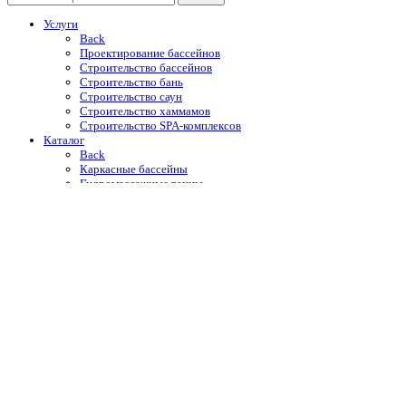
Услуги
Back
Проектирование бассейнов
Строительство бассейнов
Строительство бань
Строительство саун
Строительство хаммамов
Строительство SPA-комплексов
Каталог
Back
Каркасные бассейны
Гидромассажные ванны
Купели
Уличные души
Оборудование для бассейнов
Автоматические жалюзийные покрытия
Отделочные материалы
Строительная химия Mapei
Портфолио
O компании
Новости и акции
Контакты
Корзина
Закрыть
Магазин
0
Избранное