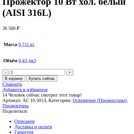
Прожектор 10 Вт хол. белый
(AISI 316L)
36 500
₽
Масса
0,711 кг
Объём
0,43 дм3
Количество
товара
В корзину
Купить сейчас
Прожектор
Сравнить
10
Добавить в избранное
Вт
14
Человек сейчас смотрит этот товар!
хол.
Артикул:
АС 10.501/L
Категории:
Освещение (Прожекторы)
,
белый
Прожекторы
(AISI
Поделиться:
316L)
Описание
Доставка и оплата
Гарантия