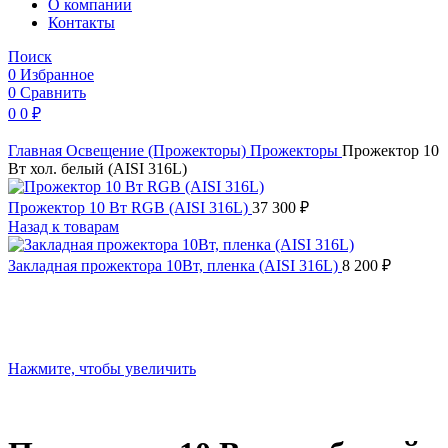
O компании
Контакты
Поиск
0
Избранное
0
Сравнить
0
0
₽
Главная
Освещение (Прожекторы)
Прожекторы
Прожектор 10
Вт хол. белый (AISI 316L)
Прожектор 10 Вт RGB (AISI 316L)
37 300
₽
Назад к товарам
Закладная прожектора 10Вт, пленка (AISI 316L)
8 200
₽
Нажмите, чтобы увеличить