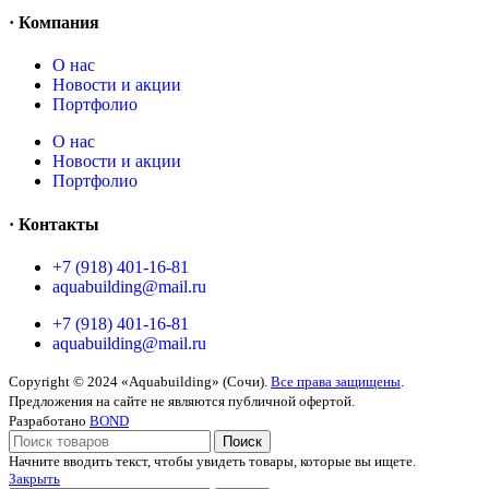
· Компания
O нас
Новости и акции
Портфолио
O нас
Новости и акции
Портфолио
· Контакты
+7 (918) 401-16-81
aquabuilding@mail.ru
+7 (918) 401-16-81
aquabuilding@mail.ru
Copyright © 2024 «Aquabuilding» (Сочи).
Все права защищены
.
Предложения на сайте не являются публичной офертой.
Разработано
BOND
Поиск
Начните вводить текст, чтобы увидеть товары, которые вы ищете.
Закрыть