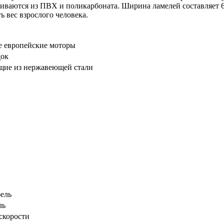
иваются из ПВХ и поликарбоната. Ширина ламелей составляет 6
 вес взрослого человека.
е европейские моторы
док
щие из нержавеющей стали
ель
ль
скорости