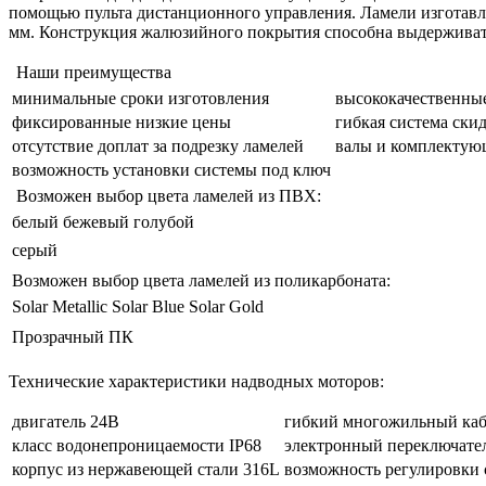
помощью пульта дистанционного управления. Ламели изготавл
мм. Конструкция жалюзийного покрытия способна выдерживать
Наши преимущества
минимальные сроки изготовления
высококачественны
фиксированные низкие цены
гибкая система ски
отсутствие доплат за подрезку ламелей
валы и комплектую
возможность установки системы под ключ
Возможен выбор цвета ламелей из ПВХ:
белый
бежевый
голубой
серый
Возможен выбор цвета ламелей из поликарбоната:
Solar Metallic
Solar Blue
Solar Gold
Прозрачный ПК
Технические характеристики надводных моторов:
двигатель 24В
гибкий многожильный каб
класс водонепроницаемости IP68
электронный переключате
корпус из нержавеющей стали 316L
возможность регулировки 