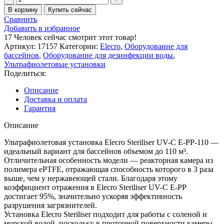
товара
В корзину
Купить сейчас
Ультрафиолетовая
Сравнить
установка
Добавить в избранное
Elecro
17
Человек сейчас смотрит этот товар!
Steriliser
Артикул:
17157
Категории:
Elecro
,
Оборудование для
UV-
бассейнов
,
Оборудование для дезинфекции воды
,
C
Ультрафиолетовые установки
E-
Поделиться:
PP-
110
Описание
Доставка и оплата
Гарантия
Описание
Ультрафиолетовая установка Elecro Steriliser UV-C E-PP-110 —
идеальный вариант для бассейнов объемом до 110 м³.
Отличительная особенность модели — реакторная камера из
полимера ePTFE, отражающая способность которого в 3 раза
выше, чем у нержавеющей стали. Благодаря этому
коэффициент отражения в Elecro Steriliser UV-C E-PP
достигает 95%, значительно ускоряя эффективность
разрушения загрязнителей.
Установка Elecro Steriliser подходит для работы с соленой и
морской водой, поскольку в проточной поверхности камеры