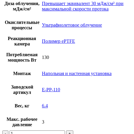
Доза облучения,
Превышает эквивалент 30 мДж/см² при
мДж/см²
максимальной скорости протока
Окислительные
Ультрафиолетовое облучение
процессы
Реакционная
Полимер ePTFE
камера
Потребляемая
130
мощность Вт
Монтаж
Напольная и настенная установка
Заводской
E-PP-110
артикул
Вес, кг
6.4
Макс. рабочее
3
давление
Количество