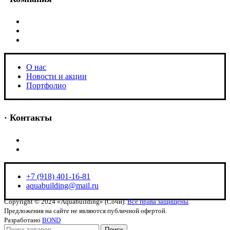
O нас
Новости и акции
Портфолио
O нас
Новости и акции
Портфолио
· Контакты
+7 (918) 401-16-81
aquabuilding@mail.ru
+7 (918) 401-16-81
aquabuilding@mail.ru
Copyright © 2024 «Aquabuilding» (Сочи).
Все права защищены
.
Предложения на сайте не являются публичной офертой.
Разработано
BOND
Поиск