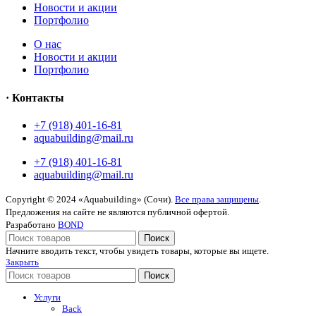
Новости и акции
Портфолио
O нас
Новости и акции
Портфолио
· Контакты
+7 (918) 401-16-81
aquabuilding@mail.ru
+7 (918) 401-16-81
aquabuilding@mail.ru
Copyright © 2024 «Aquabuilding» (Сочи).
Все права защищены
.
Предложения на сайте не являются публичной офертой.
Разработано
BOND
Поиск
Начните вводить текст, чтобы увидеть товары, которые вы ищете.
Закрыть
Поиск
Услуги
Back