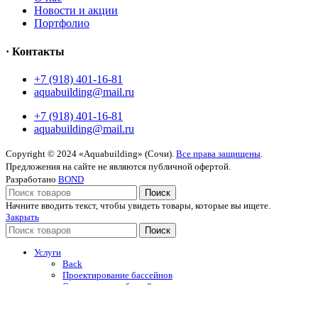
Новости и акции
Портфолио
· Контакты
+7 (918) 401-16-81
aquabuilding@mail.ru
+7 (918) 401-16-81
aquabuilding@mail.ru
Copyright © 2024 «Aquabuilding» (Сочи).
Все права защищены
.
Предложения на сайте не являются публичной офертой.
Разработано
BOND
Поиск
Начните вводить текст, чтобы увидеть товары, которые вы ищете.
Закрыть
Поиск
Услуги
Back
Проектирование бассейнов
Строительство бассейнов
Строительство бань
Строительство саун