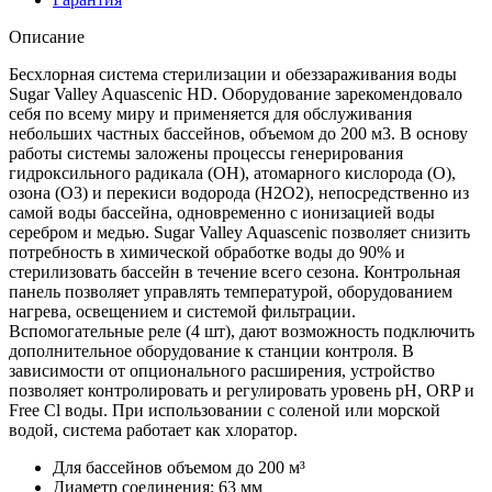
Описание
Бесхлорная система стерилизации и обеззараживания воды
Sugar Valley Aquascenic HD. Оборудование зарекомендовало
себя по всему миру и применяется для обслуживания
небольших частных бассейнов, объемом до 200 м3. В основу
работы системы заложены процессы генерирования
гидроксильного радикала (ОН), атомарного кислорода (О),
озона (О3) и перекиси водорода (Н2О2), непосредственно из
самой воды бассейна, одновременно с ионизацией воды
серебром и медью. Sugar Valley Aquascenic позволяет снизить
потребность в химической обработке воды до 90% и
стерилизовать бассейн в течение всего сезона. Контрольная
панель позволяет управлять температурой, оборудованием
нагрева, освещением и системой фильтрации.
Вспомогательные реле (4 шт), дают возможность подключить
дополнительное оборудование к станции контроля. В
зависимости от опционального расширения, устройство
позволяет контролировать и регулировать уровень pH, ORP и
Free Cl воды. При использовании с соленой или морской
водой, система работает как хлоратор.
Для бассейнов объемом до 200 м³
Диаметр соединения: 63 мм