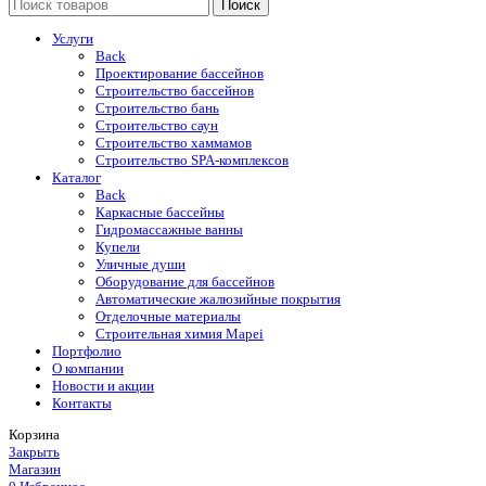
Поиск
Услуги
Back
Проектирование бассейнов
Строительство бассейнов
Строительство бань
Строительство саун
Строительство хаммамов
Строительство SPA-комплексов
Каталог
Back
Каркасные бассейны
Гидромассажные ванны
Купели
Уличные души
Оборудование для бассейнов
Автоматические жалюзийные покрытия
Отделочные материалы
Строительная химия Mapei
Портфолио
O компании
Новости и акции
Контакты
Корзина
Закрыть
Магазин