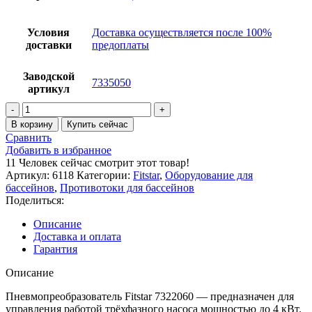
Условия
Доставка осуществляется после 100%
доставки
предоплаты
Заводской
7335050
артикул
Количество
товара
В корзину
Купить сейчас
Блок
Сравнить
управления
Добавить в избранное
Fitstar
11
Человек сейчас смотрит этот товар!
7335050
Артикул:
6118
Категории:
Fitstar
,
Оборудование для
для
бассейнов
,
Противотоки для бассейнов
пневмокнопки
Поделиться:
4,0
кВт,
Описание
400
Доставка и оплата
В,
Гарантия
6,3-
10
Описание
А,
плавный
Пневмопреобразователь Fitstar 7322060 — предназначен для
пуск
управления работой трёхфазного насоса мощностью до 4 кВт.