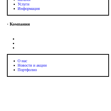
Услуги
Информация
· Компания
O нас
Новости и акции
Портфолио
O нас
Новости и акции
Портфолио
· Контакты
+7 (918) 401-16-81
aquabuilding@mail.ru