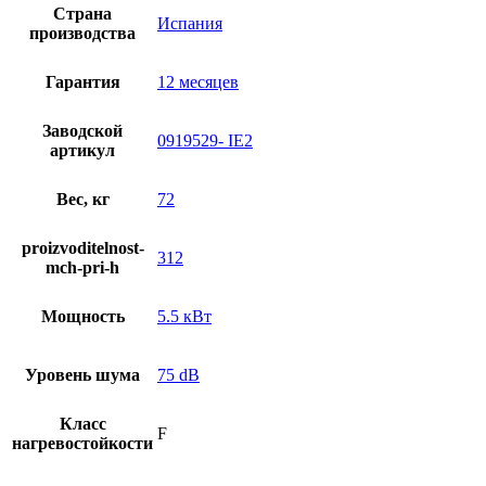
Страна
Испания
производства
Гарантия
12 месяцев
Заводской
0919529- IE2
артикул
Вес, кг
72
proizvoditelnost-
312
mch-pri-h
Мощность
5.5 кВт
Уровень шума
75 dB
Класс
F
нагревостойкости