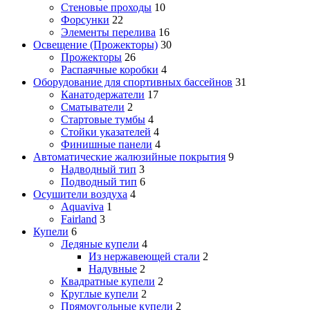
Стеновые проходы
10
Форсунки
22
Элементы перелива
16
Освещение (Прожекторы)
30
Прожекторы
26
Распаячные коробки
4
Оборудование для спортивных бассейнов
31
Канатодержатели
17
Сматыватели
2
Стартовые тумбы
4
Стойки указателей
4
Финишные панели
4
Автоматические жалюзийные покрытия
9
Надводный тип
3
Подводный тип
6
Осушители воздуха
4
Aquaviva
1
Fairland
3
Купели
6
Ледяные купели
4
Из нержавеющей стали
2
Надувные
2
Квадратные купели
2
Круглые купели
2
Прямоугольные купели
2