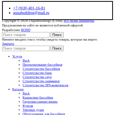
+7 (918) 401-16-81
aquabuilding@mail.ru
Copyright © 2024 «Aquabuilding» (Сочи).
Все права защищены
.
Предложения на сайте не являются публичной офертой.
Разработано
BOND
Поиск
Начните вводить текст, чтобы увидеть товары, которые вы ищете.
Закрыть
Поиск
Услуги
Back
Проектирование бассейнов
Строительство бассейнов
Строительство бань
Строительство саун
Строительство хаммамов
Строительство SPA-комплексов
Каталог
Back
Каркасные бассейны
Гидромассажные ванны
Купели
Уличные души
Оборудование для бассейнов