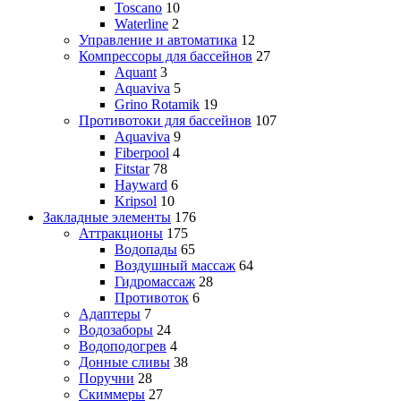
Toscano
10
Waterline
2
Управление и автоматика
12
Компрессоры для бассейнов
27
Aquant
3
Aquaviva
5
Grino Rotamik
19
Противотоки для бассейнов
107
Aquaviva
9
Fiberpool
4
Fitstar
78
Hayward
6
Kripsol
10
Закладные элементы
176
Аттракционы
175
Водопады
65
Воздушный массаж
64
Гидромассаж
28
Противоток
6
Адаптеры
7
Водозаборы
24
Водоподогрев
4
Донные сливы
38
Поручни
28
Скиммеры
27