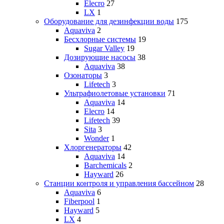
Elecro
27
LX
1
Оборудование для дезинфекции воды
175
Aquaviva
2
Бесхлорные системы
19
Sugar Valley
19
Дозирующие насосы
38
Aquaviva
38
Озонаторы
3
Lifetech
3
Ультрафиолетовые установки
71
Aquaviva
14
Elecro
14
Lifetech
39
Sita
3
Wonder
1
Хлоргенераторы
42
Aquaviva
14
Barchemicals
2
Hayward
26
Станции контроля и управления бассейном
28
Aquaviva
6
Fiberpool
1
Hayward
5
LX
4