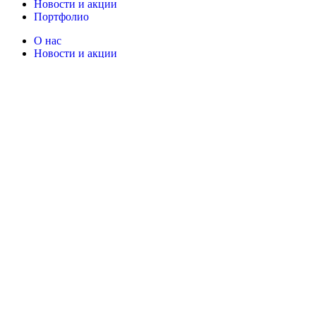
Новости и акции
Портфолио
O нас
Новости и акции
Портфолио
· Контакты
+7 (918) 401-16-81
aquabuilding@mail.ru
+7 (918) 401-16-81
aquabuilding@mail.ru
Copyright © 2024 «Aquabuilding» (Сочи).
Все права защищены
.
Предложения на сайте не являются публичной офертой.
Разработано
BOND
Поиск
Начните вводить текст, чтобы увидеть товары, которые вы ищете.
Закрыть
Поиск
Услуги
Back