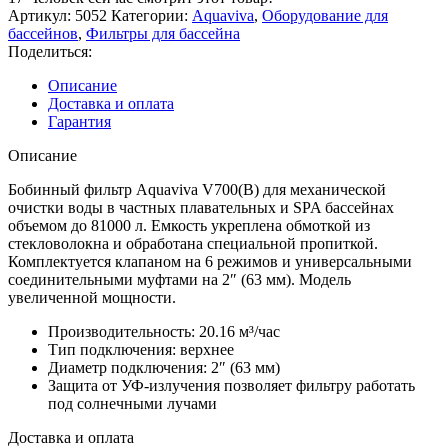
(20
Артикул:
5052
Категории:
Aquaviva
,
Оборудование для
м3/
бассейнов
,
Фильтры для бассейна
ч,
Поделиться:
D723)
Описание
Доставка и оплата
Гарантия
Описание
Бобинный фильтр Aquaviva V700(В) для механической
очистки воды в частных плавательных и SPA бассейнах
объемом до 81000 л. Емкость укреплена обмоткой из
стекловолокна и обработана специальной пропиткой.
Комплектуется клапаном на 6 режимов и универсальными
соединительными муфтами на 2″ (63 мм). Модель
увеличенной мощности.
Производительность: 20.16 м³/час
Тип подключения: верхнее
Диаметр подключения: 2″ (63 мм)
Защита от УФ-излучения позволяет фильтру работать
под солнечными лучами
Доставка и оплата