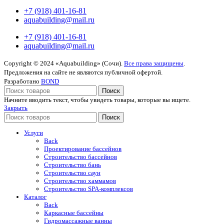
+7 (918) 401-16-81
aquabuilding@mail.ru
+7 (918) 401-16-81
aquabuilding@mail.ru
Copyright © 2024 «Aquabuilding» (Сочи).
Все права защищены
.
Предложения на сайте не являются публичной офертой.
Разработано
BOND
Поиск
Начните вводить текст, чтобы увидеть товары, которые вы ищете.
Закрыть
Поиск
Услуги
Back
Проектирование бассейнов
Строительство бассейнов
Строительство бань
Строительство саун
Строительство хаммамов
Строительство SPA-комплексов
Каталог
Back
Каркасные бассейны
Гидромассажные ванны