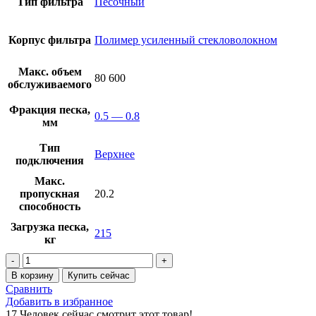
Тип фильтра
Песочный
Корпус фильтра
Полимер усиленный стекловолокном
Макс. объем
80 600
обслуживаемого
Фракция песка,
0.5 — 0.8
мм
Тип
Верхнее
подключения
Макс.
пропускная
20.2
способность
Загрузка песка,
215
кг
Количество
товара
В корзину
Купить сейчас
Фильтр
Сравнить
Aquaviva
Добавить в избранное
V700(В)
17
Человек сейчас смотрит этот товар!