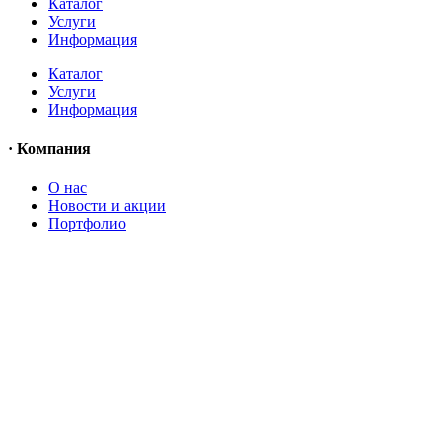
Каталог
Услуги
Информация
Каталог
Услуги
Информация
· Компания
O нас
Новости и акции
Портфолио
O нас
Новости и акции
Портфолио
· Контакты
+7 (918) 401-16-81
aquabuilding@mail.ru
+7 (918) 401-16-81
aquabuilding@mail.ru