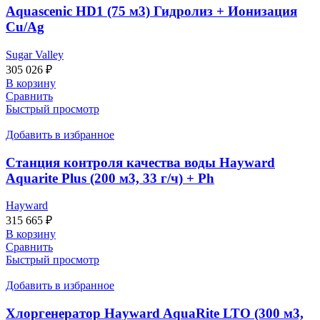
Aquascenic HD1 (75 м3) Гидролиз + Ионизация
Cu/Ag
Sugar Valley
305 026
₽
В корзину
Сравнить
Быстрый просмотр
Добавить в избранное
Станция контроля качества воды Hayward
Aquarite Plus (200 м3, 33 г/ч) + Ph
Hayward
315 665
₽
В корзину
Сравнить
Быстрый просмотр
Добавить в избранное
Хлоргенератор Hayward AquaRite LTO (300 м3,