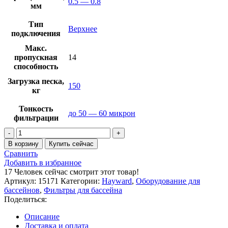
0.5 — 0.8
мм
Тип
Верхнее
подключения
Макс.
пропускная
14
способность
Загрузка песка,
150
кг
Тонкость
до 50 — 60 микрон
фильтрации
Количество
товара
В корзину
Купить сейчас
Фильтр
Сравнить
Hayward
Добавить в избранное
PowerLine
17
Человек сейчас смотрит этот товар!
81104
Артикул:
15171
Категории:
Hayward
,
Оборудование для
(D611)
бассейнов
,
Фильтры для бассейна
Поделиться:
Описание
Доставка и оплата