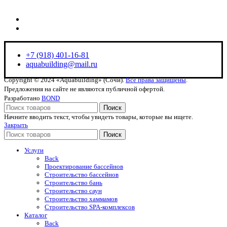
+7 (918) 401-16-81
aquabuilding@mail.ru
+7 (918) 401-16-81
aquabuilding@mail.ru
Copyright © 2024 «Aquabuilding» (Сочи).
Все права защищены
.
Предложения на сайте не являются публичной офертой.
Разработано
BOND
Поиск
Начните вводить текст, чтобы увидеть товары, которые вы ищете.
Закрыть
Поиск
Услуги
Back
Проектирование бассейнов
Строительство бассейнов
Строительство бань
Строительство саун
Строительство хаммамов
Строительство SPA-комплексов
Каталог
Back