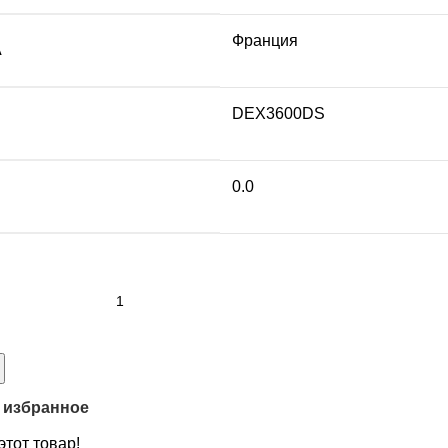
Франция
А
DEX3600DS
0.0
 избранное
этот товар!