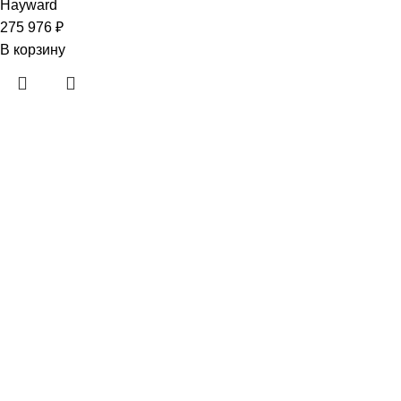
Hayward
275 976
₽
В корзину
Copyright © 2024 «Aquabuilding» (Сочи).
Все права защищены
.
Предложения на сайте не являются публичной офертой.