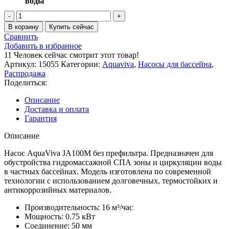
воды
Количество
товара
В корзину
Купить сейчас
Насос
Сравнить
Aquaviva
Добавить в избранное
JA100M
11
Человек сейчас смотрит этот товар!
(220В,
Артикул:
15055
Категории:
Aquaviva
,
Насосы для бассейна
,
16
Распродажа
м3/
Поделиться:
ч,
1HP)
Описание
Доставка и оплата
Гарантия
Описание
Насос AquaViva JA100M без префильтра. Предназначен для
обустройства гидромассажной СПА зоны и циркуляции воды
в частных бассейнах. Модель изготовлена по современной
технологии с использованием долговечных, термостойких и
антикоррозийных материалов.
Производительность: 16 м³/час
Мощность: 0.75 кВт
Соединение: 50 мм