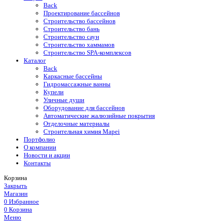
Back
Проектирование бассейнов
Строительство бассейнов
Строительство бань
Строительство саун
Строительство хаммамов
Строительство SPA-комплексов
Каталог
Back
Каркасные бассейны
Гидромассажные ванны
Купели
Уличные души
Оборудование для бассейнов
Автоматические жалюзийные покрытия
Отделочные материалы
Строительная химия Mapei
Портфолио
O компании
Новости и акции
Контакты
Корзина
Закрыть
Магазин
0
Избранное
0
Корзина
Меню