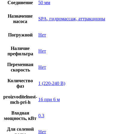
Соединение
50 мм
Назначение
SPA, гидромассаж, аттракционы
насоса
Погружной
Нет
Наличие
Нет
префильтра
Переменная
Нет
скорость
Количество
1 (220-240 В)
фаз
proizvoditelnost-
16 при 6 м
mch-pri-h
Входная
0.3
мощность, кВт
Для соленой
Нет