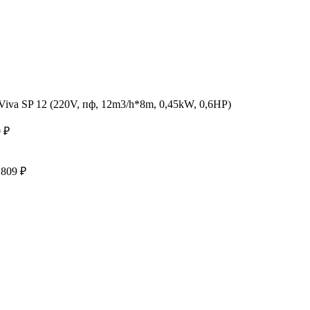
iva SP 12 (220V, пф, 12m3/h*8m, 0,45kW, 0,6HP)
0
₽
 809
₽