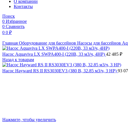
O компании
Контакты
Поиск
0
Избранное
0
Сравнить
0
0
₽
Главная
Оборудование для бассейнов
Насосы для бассейнов
Aq
Насос Aquaviva LX SWPA400-I (220В, 33 м3/ч, 4HP)
42 485
₽
Назад к товарам
Насос Hayward RS II RS3030EV3 (380 В, 32.85 м3/ч, 3 HP)
93 0
Нажмите, чтобы увеличить