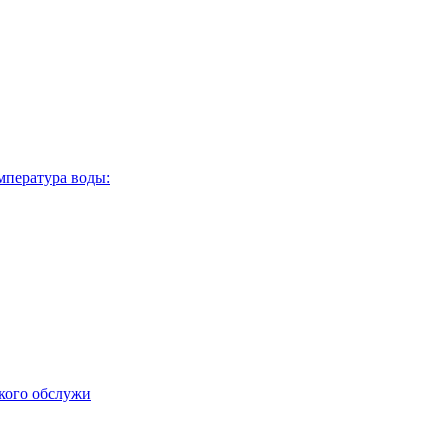
мпература воды:
ского обслужи