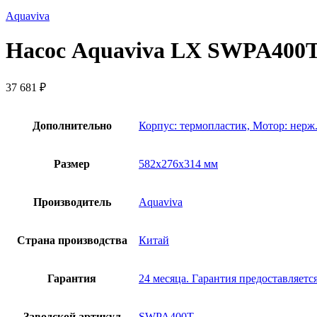
Aquaviva
Насос Aquaviva LX SWPA400T 
37 681
₽
Дополнительно
Корпус: термопластик, Мотор: нерж
Размер
582х276х314 мм
Производитель
Aquaviva
Страна производства
Китай
Гарантия
24 месяца. Гарантия предоставляет
Заводской артикул
SWPA400T