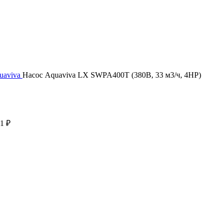
uaviva
Насос Aquaviva LX SWPA400T (380В, 33 м3/ч, 4HP)
71
₽