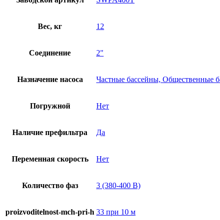
Вес, кг
12
Соединение
2"
Назначение насоса
Частные бассейны, Общественные 
Погружной
Нет
Наличие префильтра
Да
Переменная скорость
Нет
Количество фаз
3 (380-400 В)
proizvoditelnost-mch-pri-h
33 при 10 м