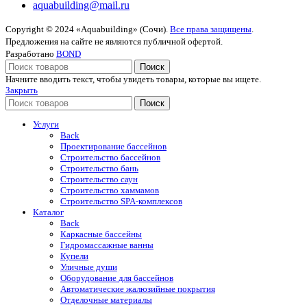
aquabuilding@mail.ru
Copyright © 2024 «Aquabuilding» (Сочи).
Все права защищены
.
Предложения на сайте не являются публичной офертой.
Разработано
BOND
Поиск
Начните вводить текст, чтобы увидеть товары, которые вы ищете.
Закрыть
Поиск
Услуги
Back
Проектирование бассейнов
Строительство бассейнов
Строительство бань
Строительство саун
Строительство хаммамов
Строительство SPA-комплексов
Каталог
Back
Каркасные бассейны
Гидромассажные ванны
Купели
Уличные души
Оборудование для бассейнов
Автоматические жалюзийные покрытия
Отделочные материалы