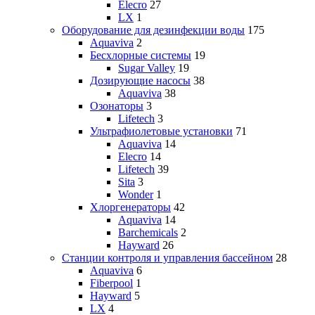
Elecro
27
LX
1
Оборудование для дезинфекции воды
175
Aquaviva
2
Бесхлорные системы
19
Sugar Valley
19
Дозирующие насосы
38
Aquaviva
38
Озонаторы
3
Lifetech
3
Ультрафиолетовые установки
71
Aquaviva
14
Elecro
14
Lifetech
39
Sita
3
Wonder
1
Хлоргенераторы
42
Aquaviva
14
Barchemicals
2
Hayward
26
Станции контроля и управления бассейном
28
Aquaviva
6
Fiberpool
1
Hayward
5
LX
4