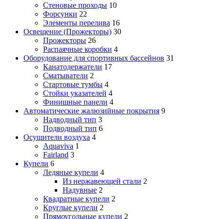
Стеновые проходы
10
Форсунки
22
Элементы перелива
16
Освещение (Прожекторы)
30
Прожекторы
26
Распаячные коробки
4
Оборудование для спортивных бассейнов
31
Канатодержатели
17
Сматыватели
2
Стартовые тумбы
4
Стойки указателей
4
Финишные панели
4
Автоматические жалюзийные покрытия
9
Надводный тип
3
Подводный тип
6
Осушители воздуха
4
Aquaviva
1
Fairland
3
Купели
6
Ледяные купели
4
Из нержавеющей стали
2
Надувные
2
Квадратные купели
2
Круглые купели
2
Прямоугольные купели
2