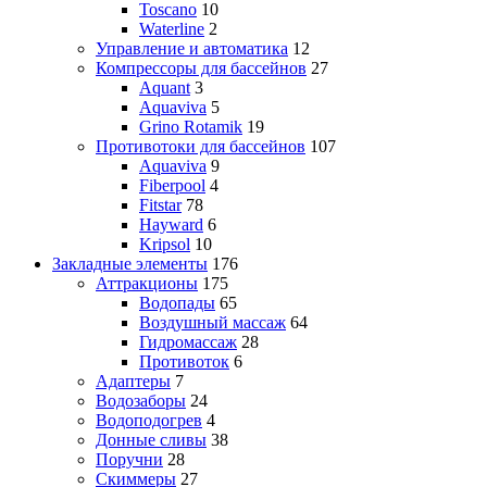
Toscano
10
Waterline
2
Управление и автоматика
12
Компрессоры для бассейнов
27
Aquant
3
Aquaviva
5
Grino Rotamik
19
Противотоки для бассейнов
107
Aquaviva
9
Fiberpool
4
Fitstar
78
Hayward
6
Kripsol
10
Закладные элементы
176
Аттракционы
175
Водопады
65
Воздушный массаж
64
Гидромассаж
28
Противоток
6
Адаптеры
7
Водозаборы
24
Водоподогрев
4
Донные сливы
38
Поручни
28
Скиммеры
27