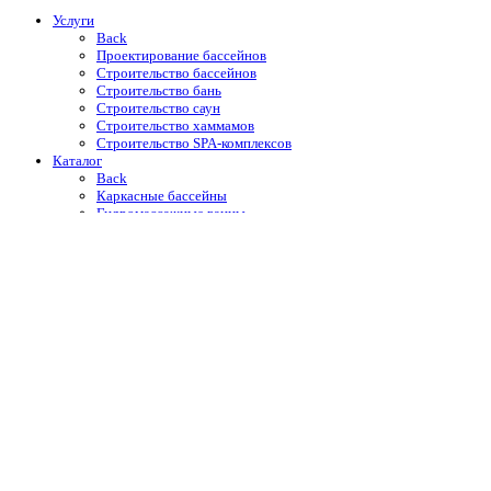
Услуги
Back
Проектирование бассейнов
Строительство бассейнов
Строительство бань
Строительство саун
Строительство хаммамов
Строительство SPA-комплексов
Каталог
Back
Каркасные бассейны
Гидромассажные ванны
Купели
Уличные души
Оборудование для бассейнов
Автоматические жалюзийные покрытия
Отделочные материалы
Строительная химия Mapei
Портфолио
O компании
Новости и акции
Контакты
Корзина
Закрыть
Магазин
0
Избранное
0
Корзина