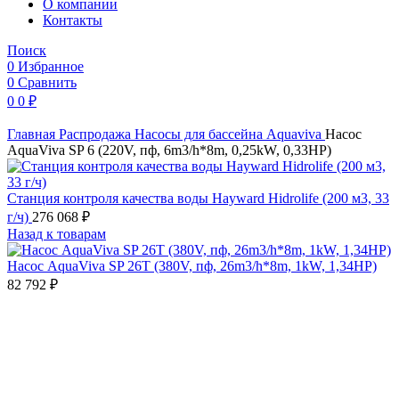
O компании
Контакты
Поиск
0
Избранное
0
Сравнить
0
0
₽
Главная
Распродажа
Насосы для бассейна
Aquaviva
Насос
AquaViva SP 6 (220V, пф, 6m3/h*8m, 0,25kW, 0,33HP)
Станция контроля качества воды Hayward Hidrolife (200 м3, 33
г/ч)
276 068
₽
Назад к товарам
Насос AquaViva SP 26Т (380V, пф, 26m3/h*8m, 1kW, 1,34HP)
82 792
₽