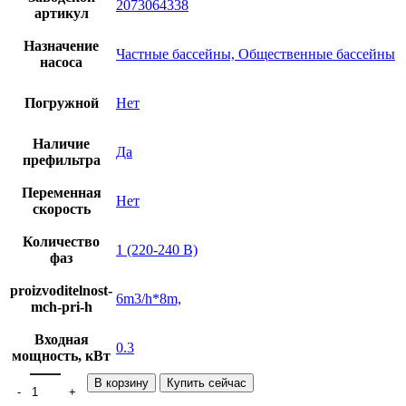
2073064338
артикул
Назначение
Частные бассейны, Общественные бассейны
насоса
Погружной
Нет
Наличие
Да
префильтра
Переменная
Нет
скорость
Количество
1 (220-240 В)
фаз
proizvoditelnost-
6m3/h*8m,
mch-pri-h
Входная
0.3
мощность, кВт
Количество товара Насос AquaViva SP 6 (220V, пф, 6m3/h*8m, 0
В корзину
Купить сейчас