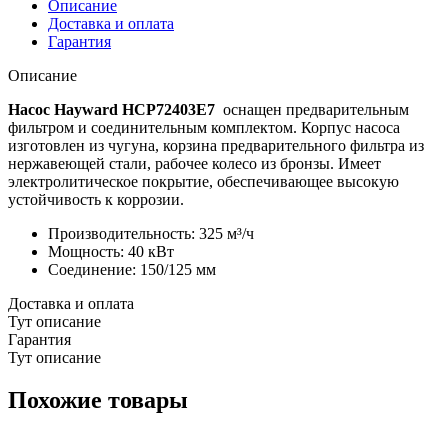
IE3)
Описание
кор.
Доставка и оплата
чугункрыл.
Гарантия
бронза,
фл.
Описание
150125
Насос Hayward HCP72403E7
оснащен предварительным
фильтром и соединительным комплектом. Корпус насоса
изготовлен из чугуна, корзина предварительного фильтра из
нержавеющей стали, рабочее колесо из бронзы. Имеет
электролитическое покрытие, обеспечивающее высокую
устойчивость к коррозии.
Производительность: 325 м³/ч
Мощность: 40 кВт
Соединение: 150/125 мм
Доставка и оплата
Тут описание
Гарантия
Тут описание
Похожие товары