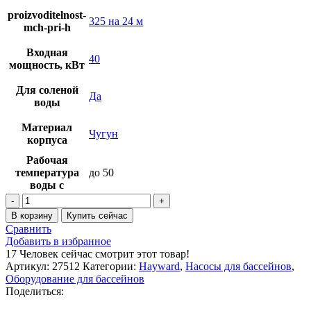
proizvoditelnost-
325 на 24 м
mch-pri-h
Входная
40
мощность, кВт
Для соленой
Да
воды
Материал
Чугун
корпуса
Рабочая
температура
до 50
воды с
Количество
товара
В корзину
Купить сейчас
Насос
Сравнить
Hayward
Добавить в избранное
HCP72403E7
17
Человек сейчас смотрит этот товар!
(380V,
Артикул:
27512
Категории:
Hayward
,
Насосы для бассейнов
,
пф,
Оборудование для бассейнов
325m3/h*24m,
Поделиться:
40HP,