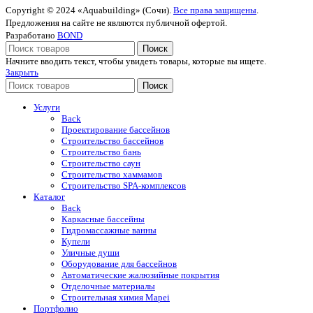
Copyright © 2024 «Aquabuilding» (Сочи).
Все права защищены
.
Предложения на сайте не являются публичной офертой.
Разработано
BOND
Поиск
Начните вводить текст, чтобы увидеть товары, которые вы ищете.
Закрыть
Поиск
Услуги
Back
Проектирование бассейнов
Строительство бассейнов
Строительство бань
Строительство саун
Строительство хаммамов
Строительство SPA-комплексов
Каталог
Back
Каркасные бассейны
Гидромассажные ванны
Купели
Уличные души
Оборудование для бассейнов
Автоматические жалюзийные покрытия
Отделочные материалы
Строительная химия Mapei
Портфолио