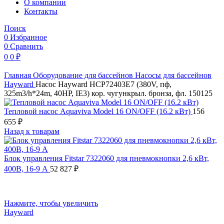
O компании
Контакты
Поиск
0
Избранное
0
Сравнить
0
0
₽
Главная
Оборудование для бассейнов
Насосы для бассейнов
Hayward
Насос Hayward HCP72403E7 (380V, пф,
325m3/h*24m, 40HP, IE3) кор. чугункрыл. бронза, фл. 150125
Тепловой насос Aquaviva Model 16 ON/OFF (16.2 кВт)
156
655
₽
Назад к товарам
Блок управления Fitstar 7322060 для пневмокнопки 2,6 кВт,
400В, 16-9 А
52 827
₽
Нажмите, чтобы увеличить
Hayward