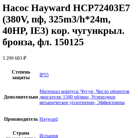
Насос Hayward HCP72403E7
(380V, пф, 325m3/h*24m,
40HP, IE3) кор. чугункрыл.
бронза, фл. 150125
3 299 683
₽
Степень
IP55
защиты
Материал корпуса: Чугун, Число оборотов
Дополнительно
двигателя: 1500 об/мин, Углеродное
механическое уплотнение, Эффективны
Производитель
Hayward
Страна
Испания