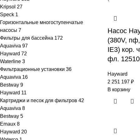
Kripsol
27
Speck
1
Горизонтальные многоступенчатые
Насос Ha
насосы
7
Фильтры для бассейна
172
(380V, пф
Aquaviva
97
IE3) кор. 
Hayward
72
фл. 12510
Waterline
3
Фильтрационные установки
36
Hayward
Aquaviva
16
2 251 197
₽
Bestway
9
В корзину
Hayward
11
Картриджи и песок для фильтров
42
Aquaviva
8
Bestway
5
Emaux
8
Hayward
20
Waterco
1