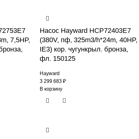
72753E7
Насос Hayward HCP72403E7
8m, 7,5HP,
(380V, пф, 325m3/h*24m, 40HP,
 бронза,
IE3) кор. чугункрыл. бронза,
фл. 150125
Hayward
3 299 683
₽
В корзину