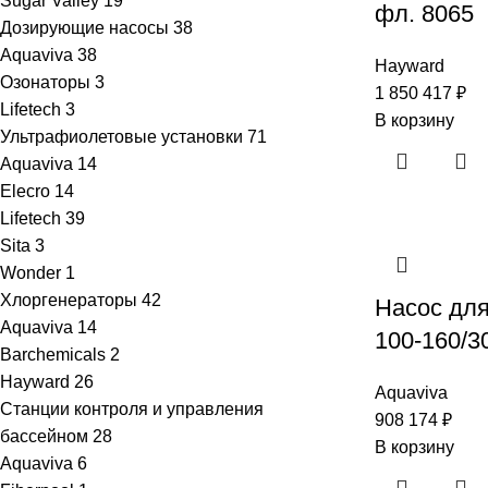
Sugar Valley
19
фл. 8065
Дозирующие насосы
38
Aquaviva
38
Hayward
Озонаторы
3
1 850 417
₽
Lifetech
3
В корзину
Ультрафиолетовые установки
71
Aquaviva
14
Elecro
14
Lifetech
39
Sita
3
Wonder
1
Хлоргенераторы
42
Насос для
Aquaviva
14
100-160/3
Barchemicals
2
Hayward
26
Aquaviva
Станции контроля и управления
908 174
₽
бассейном
28
В корзину
Aquaviva
6