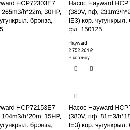
yward HCP72303E7
Насос Hayward HCP
, 265m3/h*22m, 30HP,
(380V, пф, 231m3/h*
чугункрыл. бронза,
IE3) кор. чугункрыл.
5
фл. 150125
Hayward
2 752 264
₽
В корзину
yward HCP72153E7
Насос Hayward HCP
, 104m3/h*20m, 15HP,
(380V, пф, 81m3/h*1
чугункрыл. бронза,
IE3) кор. чугункрыл.