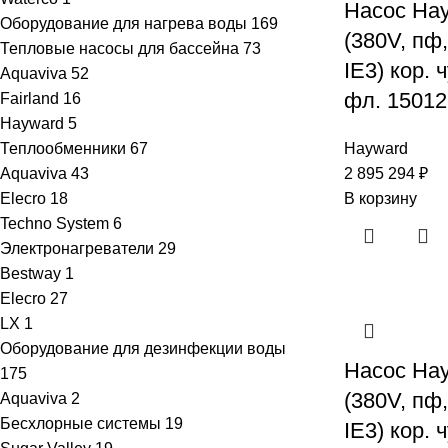
Насос Ha
Оборудование для нагрева воды
169
(380V, пф
Тепловые насосы для бассейна
73
IE3) кор. 
Aquaviva
52
фл. 15012
Fairland
16
Hayward
5
Теплообменники
67
Hayward
Aquaviva
43
2 895 294
₽
Elecro
18
В корзину
Techno System
6
Электронагреватели
29
Bestway
1
Elecro
27
LX
1
Оборудование для дезинфекции воды
Насос Ha
175
(380V, пф
Aquaviva
2
Бесхлорные системы
19
IE3) кор. 