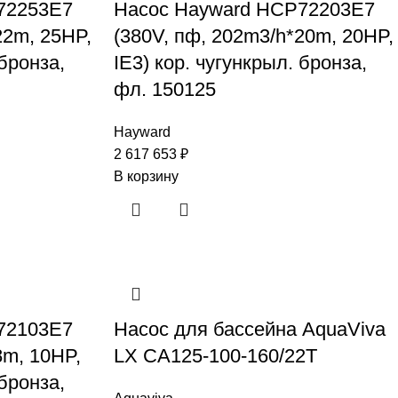
72253E7
Насос Hayward HCP72203E7
22m, 25HP,
(380V, пф, 202m3/h*20m, 20HP,
 бронза,
IE3) кор. чугункрыл. бронза,
фл. 150125
Hayward
2 617 653
₽
В корзину
72103E7
Насос для бассейна AquaViva
8m, 10HP,
LX CA125-100-160/22T
 бронза,