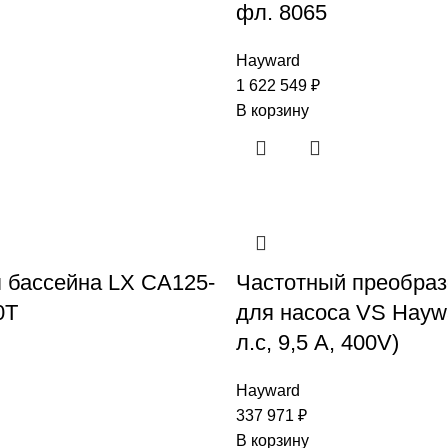
фл. 8065
Hayward
1 622 549
₽
В корзину
 бассейна LX CA125-
Частотный преобраз
0T
для насоса VS Haywa
л.с, 9,5 А, 400V)
Hayward
337 971
₽
В корзину