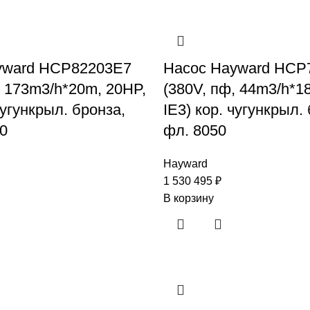
yward HCP82203E7
Насос Hayward HCP
, 173m3/h*20m, 20HP,
(380V, пф, 44m3/h*1
чугункрыл. бронза,
IE3) кор. чугункрыл.
0
фл. 8050
Hayward
1 530 495
₽
В корзину