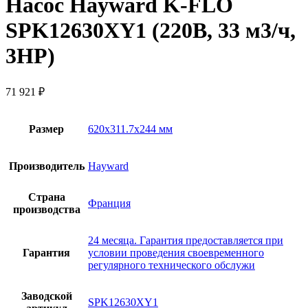
Насос Hayward K-FLO
SPK12630XY1 (220В, 33 м3/ч,
3НР)
71 921
₽
Размер
620х311.7х244 мм
Производитель
Hayward
Страна
Франция
производства
24 месяца. Гарантия предоставляется при
Гарантия
условии проведения своевременного
регулярного технического обслужи
Заводской
SPK12630XY1