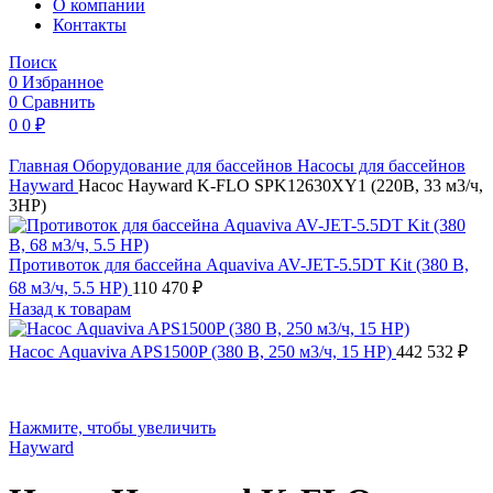
O компании
Контакты
Поиск
0
Избранное
0
Сравнить
0
0
₽
Главная
Оборудование для бассейнов
Насосы для бассейнов
Hayward
Насос Hayward K-FLO SPK12630XY1 (220В, 33 м3/ч,
3НР)
Противоток для бассейна Aquaviva AV-JET-5.5DT Kit (380 В,
68 м3/ч, 5.5 HP)
110 470
₽
Назад к товарам
Насос Aquaviva APS1500P (380 В, 250 м3/ч, 15 HP)
442 532
₽
Нажмите, чтобы увеличить
Hayward